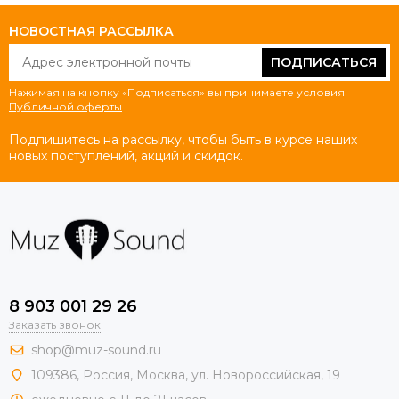
НОВОСТНАЯ РАССЫЛКА
ПОДПИСАТЬСЯ
Нажимая на кнопку «Подписаться» вы принимаете условия
Публичной оферты
.
Подпишитесь на рассылку, чтобы быть в курсе наших
новых поступлений, акций и скидок.
8 903 001 29 26
Заказать звонок
shop@muz-sound.ru
109386
,
Россия
,
Москва
,
ул.
Новороссийская
, 19