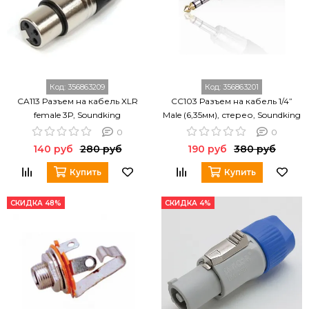
Код:
356863209
Код:
356863201
CA113 Разъем на кабель XLR
CC103 Разъем на кабель 1/4”
female 3Р, Soundking
Male (6,35мм), стерео, Soundking
0
0
140 руб
280 руб
190 руб
380 руб
Купить
Купить
СКИДКА 48%
СКИДКА 4%