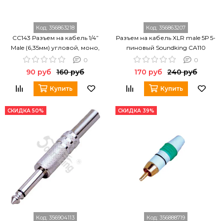
Код:
356863218
Код:
356863207
CC143 Разъем на кабель 1/4”
Разъем на кабель XLR male 5Р 5-
Male (6,35мм) угловой, моно,
пиновый Soundking CA110
Soundking
0
0
90 руб
160 руб
170 руб
240 руб
Купить
Купить
СКИДКА 50%
СКИДКА 39%
Код:
356904113
Код:
356888719