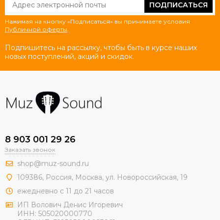
ПОДПИСАТЬСЯ
Нажимая на кнопку «Подписаться» вы принимаете условия
Публичной оферты
.
Подпишитесь на рассылку, чтобы быть в курсе наших
новых поступлений, акций и скидок.
8 903 001 29 26
Заказать звонок
shop@muz-sound.ru
109386
,
Россия
,
Москва
,
ул.
Новороссийская
, 19
ежедневно с 11 до 21 часов
ИП Волович Денис Игоревич
ИНН:
505020000770