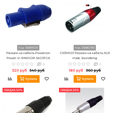
Код:
356891035
Код:
356863196
Разъем на кабель Powercon
CX3M001 Разъем на кабель XLR
Power-in SHNOOR SAC3FCA
male, Soundking
0
0
520 руб
540 руб
180 руб
360 руб
Купить
Купить
СКИДКА 50%
СКИДКА 50%