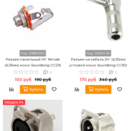
Код:
356863260
Код:
356904116
Разъем панельный 1/4” female
Разъем на кабель 1/4” (6,35мм)
(6,35мм) моно Soundking CC216
угловой моно Soundking CC150
0
0
100 руб
190 руб
170 руб
340 руб
Купить
Купить
СКИДКА 5%