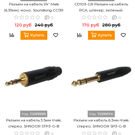
Разъем на кабель 1/4” Male
CD103-GR Разъем на кабель
(6,35мм), моно, Soundking CC139
RCA, штекер, зеленый,
Soundking
0
0
120 руб
240 руб
170 руб
280 руб
Купить
Купить
Код:
356888888
Код:
356888906
Разъем на кабель 3.5мм male,
Разъем на кабель 6.3мм male,
стерео, SHNOOR STP3-G-B
стерео, SHNOOR SP3-G-B
0
0