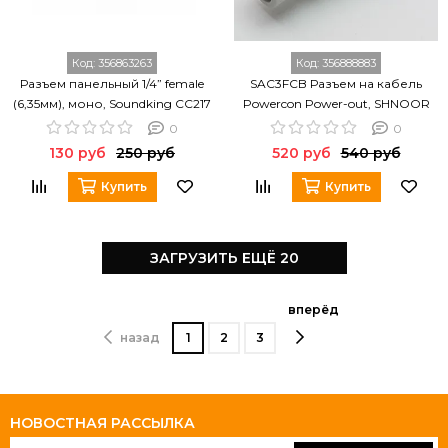
Код:
356863263
Код:
356888883
Разъем панельный 1/4” female
SAC3FCB Разъем на кабель
(6,35мм), моно, Soundking CC217
Powercon Power-out, SHNOOR
0
0
130 руб
250 руб
520 руб
540 руб
Купить
Купить
ЗАГРУЗИТЬ ЕЩЁ 20
вперёд
назад
1
2
3
НОВОСТНАЯ РАССЫЛКА