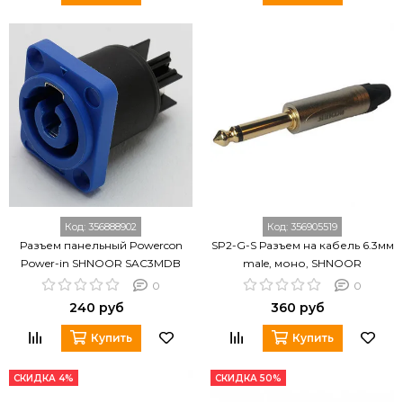
Код:
356888902
Код:
356905519
Разъем панельный Powercon
SP2-G-S Разъем на кабель 6.3мм
Power-in SHNOOR SAC3MDB
male, моно, SHNOOR
0
0
240 руб
360 руб
Купить
Купить
СКИДКА 4%
СКИДКА 50%