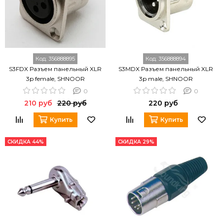
Код:
356888895
Код:
356888894
S3FDX Разъем панельный XLR
S3MDX Разъем панельный XLR
3p female, SHNOOR
3p male, SHNOOR
0
0
210 руб
220 руб
220 руб
Купить
Купить
СКИДКА 44%
СКИДКА 29%