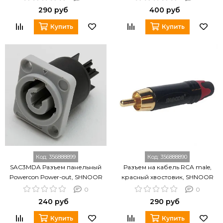
290 руб
400 руб
Купить
Купить
Код:
356888899
Код:
356888890
SAC3MDA Разъем панельный
Разъем на кабель RCA male,
Powercon Power-out, SHNOOR
красный хвостовик, SHNOOR
SRCM-G-R
0
0
240 руб
290 руб
Купить
Купить