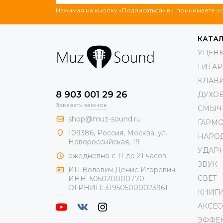
Нажимая на кнопку «Подписаться» вы принимаете 
КАТА
УЦЕН
ГИТА
КЛАВ
8 903 001 29 26
ДУХО
Заказать звонок
СМЫЧ
shop@muz-sound.ru
ГАРМ
109386
,
Россия
,
Москва
,
ул.
НАРО
Новороссийская
, 19
УДАР
ежедневно с 11 до 21 часов
ЗВУК
ИП Волович Денис Игоревич
СВЕТ
ИНН:
505020000770
ОГРНИП:
319505000023961
КНИГ
АКСЕ
ЭФФЕ