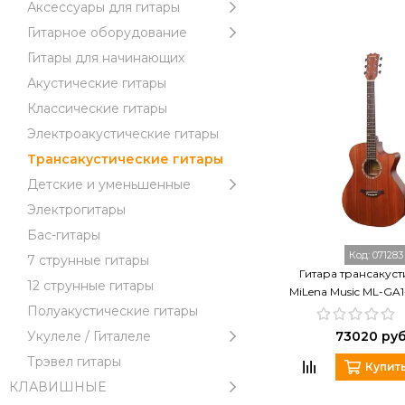
Аксессуары для гитары
Гитарное оборудование
Гитары для начинающих
Акустические гитары
Классические гитары
Электроакустические гитары
Трансакустические гитары
Детские и уменьшенные
Электрогитары
Бас-гитары
Код:
071283
7 струнные гитары
Гитара трансакуст
12 струнные гитары
MiLena Music ML-GA
Полуакустические гитары
Укулеле / Гиталеле
73020 ру
Трэвел гитары
Купит
КЛАВИШНЫЕ