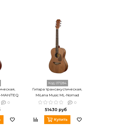
Код:
071284
ическая,
Гитара трансакустическая,
1-MAH/TEQ
MiLena Music ML-Nomad
0
0
б
51430 руб
ь
Купить