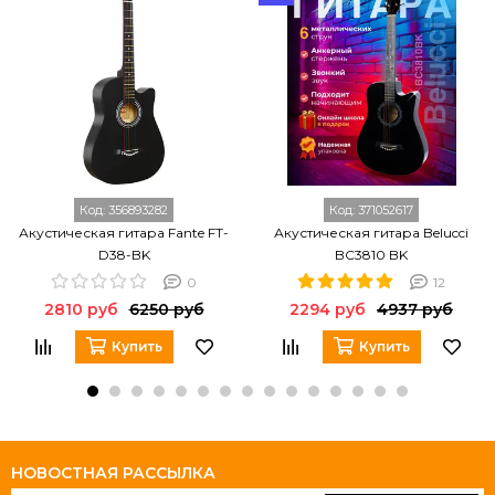
Код:
356893282
Код:
371052617
Акустическая гитара Fante FT-
Акустическая гитара Belucci
D38-BK
BC3810 BK
0
12
2810 руб
6250 руб
2294 руб
4937 руб
Купить
Купить
НОВОСТНАЯ РАССЫЛКА