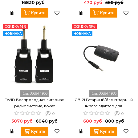
16830 руб
470 руб
560 руб
Купить
Купить
СКИДКА 16%
СКИДКА 15%
НОВИНКА
НОВИНКА
Код:
586844950
Код:
586844983
FW1D Беспроводная гитарная
GB-2I Гитарный/бас-гитарный
радиосистема, Kokko
iPhone адаптер для
приложения Strumtune, Musedo
0
0
5070 руб
6040 руб
680 руб
800 руб
Купить
Купить