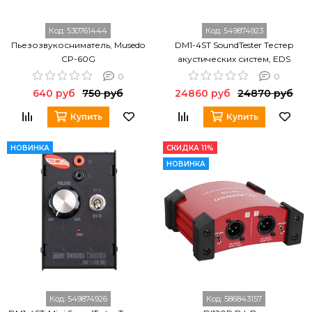
Код:
530761444
Код:
549874923
Пьезозвукосниматель, Musedo
DM1-4ST SoundTester Тестер
CP-60G
акустических систем, EDS
0
0
640 руб
750 руб
24860 руб
24870 руб
Купить
Купить
НОВИНКА
СКИДКА 11%
НОВИНКА
Код:
549874926
Код:
586843157