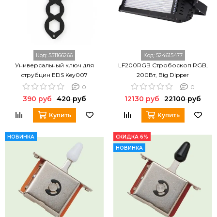
Код:
551166266
Код:
524615477
Универсальный ключ для
LF200RGB Стробоскоп RGB,
струбцин EDS Key007
200Вт, Big Dipper
0
0
390 руб
420 руб
12130 руб
22100 руб
Купить
Купить
НОВИНКА
СКИДКА 6%
НОВИНКА