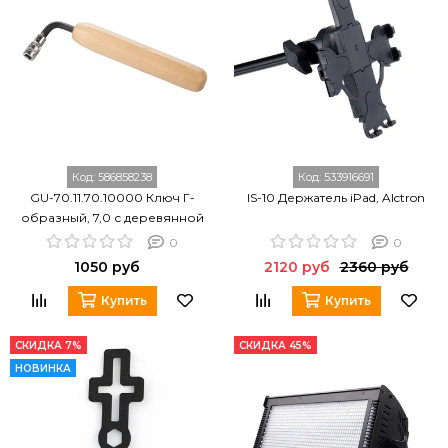
Код:
586858238
Код:
533916691
GU-70.11.70.10000 Ключ Г-
IS-10 Держатель iPad, Alctron
образный, 7,0 с деревянной
ручкой, Гусельник
0
0
1050 руб
2120 руб
2360 руб
Купить
Купить
СКИДКА 7%
СКИДКА 45%
НОВИНКА