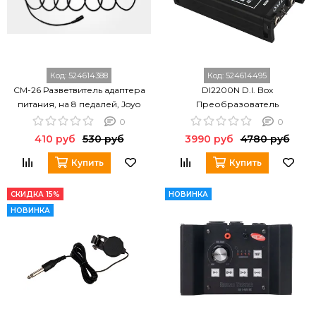
Код:
524614388
Код:
524614495
CM-26 Разветвитель адаптера
DI2200N D.I. Box
питания, на 8 педалей, Joyo
Преобразователь
акустического сигнала,
0
0
активный, Alctron
410 руб
530 руб
3990 руб
4780 руб
Купить
Купить
СКИДКА 15%
НОВИНКА
НОВИНКА