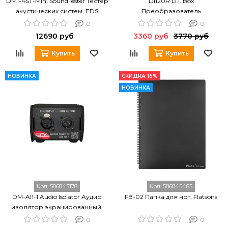
DM1-4ST-Mini SoundTester Тестер
DI120R D.I. Box
акустических систем, EDS
Преобразователь
акустического сигнала,
0
0
пассивный, Alctron
12690 руб
3360 руб
3770 руб
Купить
Купить
НОВИНКА
СКИДКА 16%
НОВИНКА
Код:
586843178
Код:
586843485
DM-AI1-1 Audio Isolator Аудио
FB-02 Папка для нот, Flatsons
изолятор экранированный,
EDS
0
0