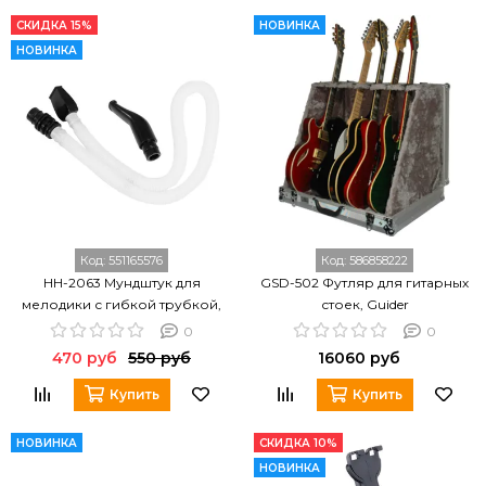
СКИДКА 15%
НОВИНКА
НОВИНКА
Код:
551165576
Код:
586858222
HH-2063 Мундштук для
GSD-502 Футляр для гитарных
мелодики с гибкой трубкой,
стоек, Guider
Cascha
0
0
470 руб
550 руб
16060 руб
Купить
Купить
НОВИНКА
СКИДКА 10%
НОВИНКА