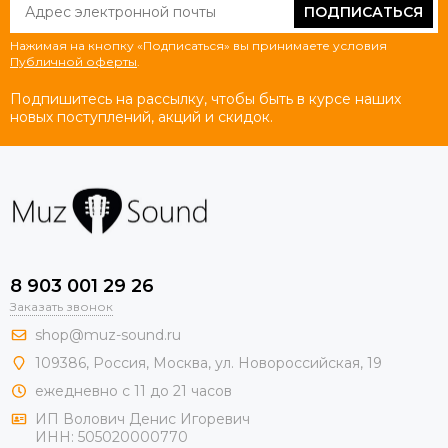
ПОДПИСАТЬСЯ
Нажимая на кнопку «Подписаться» вы принимаете условия
Публичной оферты
.
Подпишитесь на рассылку, чтобы быть в курсе наших
новых поступлений, акций и скидок.
8 903 001 29 26
Заказать звонок
shop@muz-sound.ru
109386
,
Россия
,
Москва
,
ул.
Новороссийская
, 19
ежедневно с 11 до 21 часов
ИП Волович Денис Игоревич
ИНН:
505020000770