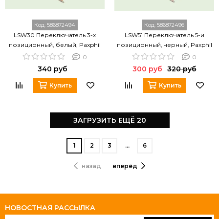
Код:
586872494
Код:
586872496
LSW30 Переключатель 3-х
LSW51 Переключатель 5-и
позиционный, белый, Paxphil
позиционный, черный, Paxphil
0
0
340 руб
300 руб
320 руб
Купить
Купить
ЗАГРУЗИТЬ ЕЩЁ 20
1
2
3
…
6
назад
вперёд
НОВОСТНАЯ РАССЫЛКА