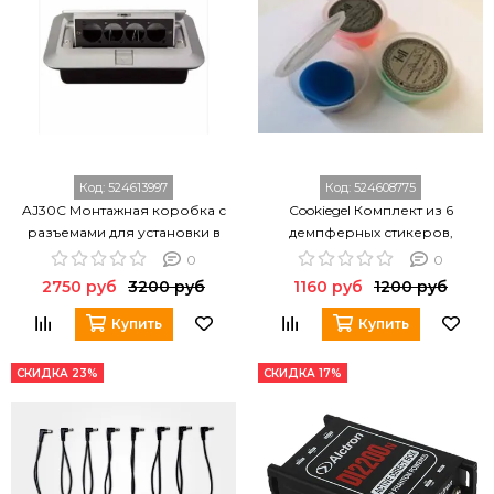
Код:
524613997
Код:
524608775
AJ30C Монтажная коробка с
Cookiegel Комплект из 6
разъемами для установки в
демпферных стикеров,
стены, настил сцены, Soundking
CookiePad
0
0
2750 руб
3200 руб
1160 руб
1200 руб
Купить
Купить
СКИДКА 23%
СКИДКА 17%