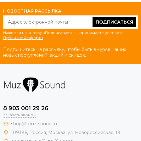
НОВОСТНАЯ РАССЫЛКА
ПОДПИСАТЬСЯ
Нажимая на кнопку «Подписаться» вы принимаете условия
Публичной оферты
.
Подпишитесь на рассылку, чтобы быть в курсе наших
новых поступлений, акций и скидок.
8 903 001 29 26
Заказать звонок
shop@muz-sound.ru
109386
,
Россия
,
Москва
,
ул.
Новороссийская
, 19