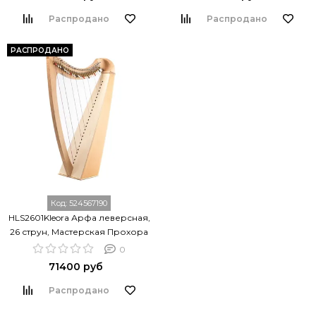
Распродано
Распродано
РАСПРОДАНО
Код:
524567190
HLS2601Kleora Арфа леверсная,
26 струн, Мастерская Прохора
Лапина
0
71400 руб
Распродано