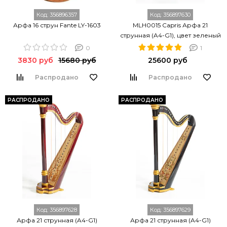
Код:
356896357
Код:
356897630
Арфа 16 струн Fante LY-1603
MLH0015 Capris Арфа 21
струнная (A4-G1), цвет зеленый
глянцевый, Resonance Harps
0
1
3830 руб
15680 руб
25600 руб
Распродано
Распродано
РАСПРОДАНО
РАСПРОДАНО
Код:
356897628
Код:
356897629
Арфа 21 струнная (A4-G1)
Арфа 21 струнная (A4-G1)