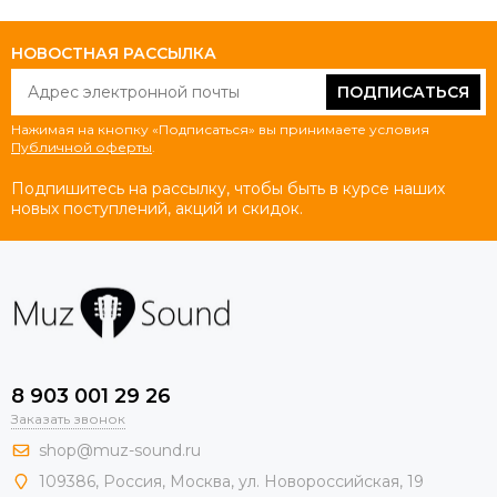
НОВОСТНАЯ РАССЫЛКА
ПОДПИСАТЬСЯ
Нажимая на кнопку «Подписаться» вы принимаете условия
Публичной оферты
.
Подпишитесь на рассылку, чтобы быть в курсе наших
новых поступлений, акций и скидок.
8 903 001 29 26
Заказать звонок
shop@muz-sound.ru
109386
,
Россия
,
Москва
,
ул.
Новороссийская
, 19