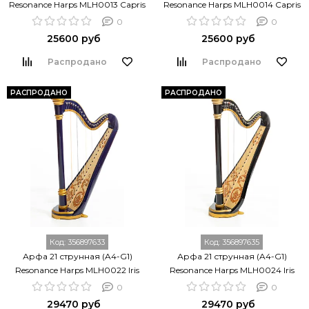
Resonance Harps MLH0013 Capris
Resonance Harps MLH0014 Capris
0
0
25600 руб
25600 руб
Распродано
Распродано
РАСПРОДАНО
РАСПРОДАНО
Код:
356897633
Код:
356897635
Арфа 21 струнная (A4-G1)
Арфа 21 струнная (A4-G1)
Resonance Harps MLH0022 Iris
Resonance Harps MLH0024 Iris
0
0
29470 руб
29470 руб