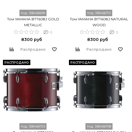
Код:
358466699
Код:
358466701
Том YAMAHA BTT608J GOLD
Том YAMAHA BTT608J NATURAL
METALLIC
WOOD
0
0
8300 руб
8300 руб
Распродано
Распродано
РАСПРОДАНО
РАСПРОДАНО
Код:
358466703
Код:
358466708