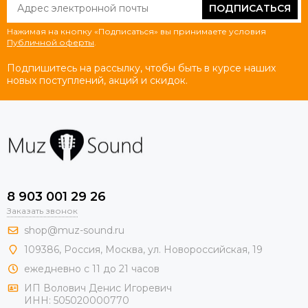
ПОДПИСАТЬСЯ
Нажимая на кнопку «Подписаться» вы принимаете условия
Публичной оферты
.
Подпишитесь на рассылку, чтобы быть в курсе наших
новых поступлений, акций и скидок.
8 903 001 29 26
Заказать звонок
shop@muz-sound.ru
109386
,
Россия
,
Москва
,
ул.
Новороссийская
, 19
ежедневно с 11 до 21 часов
ИП Волович Денис Игоревич
ИНН:
505020000770