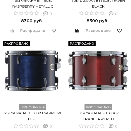
Том YAMAHA BTT608J
Том YAMAHA BTT608J RAVEN
RASPBERRY METALLIC
BLACK
0
0
8300 руб
8300 руб
Распродано
Распродано
РАСПРОДАНО
РАСПРОДАНО
Код:
358466714
Код:
358468406
Том YAMAHA BTT608J SAPPHIRE
Том YAMAHA SBT0807
BLUE
CRANBERRY RED
0
0