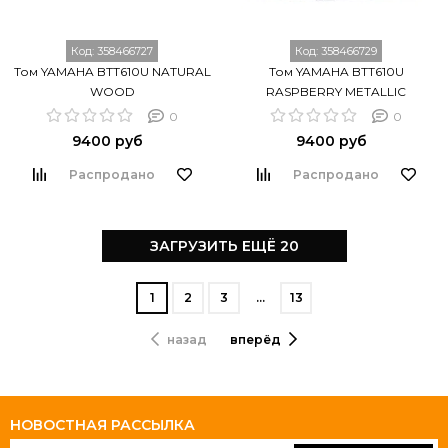
Код:
358466727
Код:
358466729
Том YAMAHA BTT610U NATURAL
Том YAMAHA BTT610U
WOOD
RASPBERRY METALLIC
0
0
9400 руб
9400 руб
Распродано
Распродано
ЗАГРУЗИТЬ ЕЩЁ 20
1
2
3
…
13
назад
вперёд
НОВОСТНАЯ РАССЫЛКА