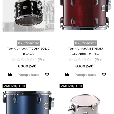
Код:
358468526
Код:
358466685
Том YAMAHA TT908Y SOLID
Том YAMAHA BTT608J
BLACK
CRANBERRY RED
0
0
8000 руб
8300 руб
Распродано
Распродано
РАСПРОДАНО
РАСПРОДАНО