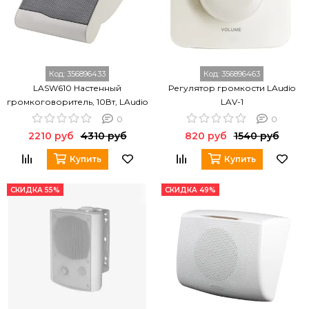
Код:
356896433
Код:
356896463
LASW610 Настенный
Регулятор громкости LAudio
громкоговоритель, 10Вт, LAudio
LAV-1
0
0
2210 руб
4310 руб
820 руб
1540 руб
Купить
Купить
СКИДКА 55%
СКИДКА 49%