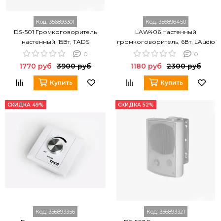
Код:
356893301
Код:
356896450
DS-501 Громкоговоритель
LAW406 Настенный
настенный, 15Вт, TADS
громкоговоритель, 6Вт, LAudio
0
0
1770 руб
3900 руб
1180 руб
2300 руб
Купить
Купить
СКИДКА 49%
СКИДКА 52%
Код:
356893356
Код:
356893321