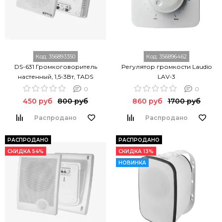
Код:
356893350
Код:
356896462
DS-631 Громкоговоритель
Регулятор громкости Laudio
настенный, 1,5-3Вт, TADS
LAV-3
0
0
450 руб
800 руб
860 руб
1700 руб
Распродано
Распродано
РАСПРОДАНО
РАСПРОДАНО
СКИДКА 54%
СКИДКА 13%
НОВИНКА