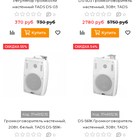
Регулятор громкости
DS-503 Громкоговоритель
настенный TADS DS-03
настенный, 30Вт, TADS
0
0
370 руб
730 руб
2780 руб
5750 руб
Купить
Купить
СКИДКА 55%
СКИДКА 54%
Код:
374693235
Код:
374693236
Громкоговоритель настенный,
DS-561K Громкоговоритель
20Вт, белый, TADS DS-551K-
настенный, 30Вт, TADS
WHITE
0
0