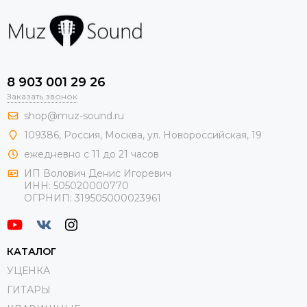
8 903 001 29 26
Заказать звонок
shop@muz-sound.ru
109386
,
Россия
,
Москва
,
ул.
Новороссийская
, 19
ежедневно с 11 до 21 часов
ИП Волович Денис Игоревич
ИНН:
505020000770
ОГРНИП:
319505000023961
КАТАЛОГ
УЦЕНКА
ГИТАРЫ