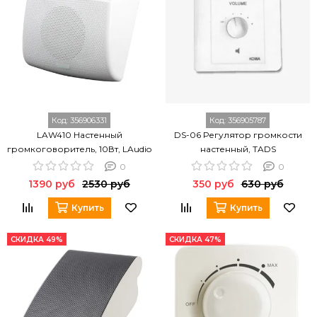
Код:
356906331
Код:
356905787
LAW410 Настенный
DS-06 Регулятор громкости
громкоговоритель, 10Вт, LAudio
настенный, TADS
0
0
1390 руб
2530 руб
350 руб
630 руб
Купить
Купить
СКИДКА 49%
СКИДКА 47%