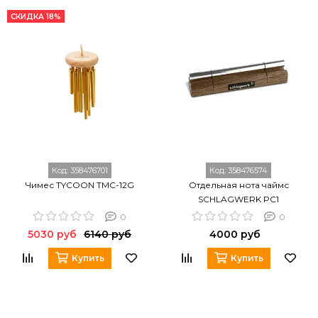
СКИДКА 18%
Код:
358476701
Код:
358476574
Чимес TYCOON TMC-12G
Отдельная нота чаймс
SCHLAGWERK PC1
0
0
5030 руб
6140 руб
4000 руб
Купить
Купить