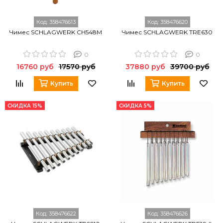
Код:
358476613
Код:
358476620
Чимес SCHLAGWERK CH548M
Чимес SCHLAGWERK TRE630
0
0
16760 руб
17570 руб
37880 руб
39700 руб
Купить
Купить
СКИДКА 15%
СКИДКА 5%
Код:
358476622
Код:
358476626