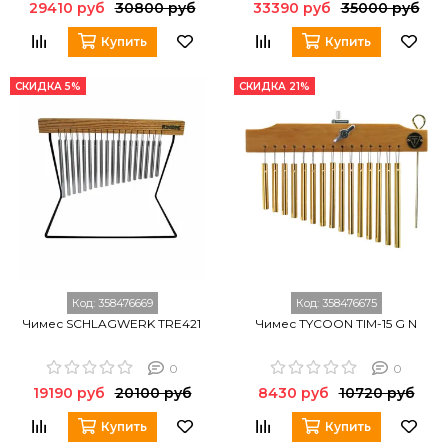
29410 руб
30800 руб
33390 руб
35000 руб
Купить
Купить
СКИДКА 5%
СКИДКА 21%
Код:
358476669
Код:
358476675
Чимес SCHLAGWERK TRE421
Чимес TYCOON TIM-15 G N
0
0
19190 руб
20100 руб
8430 руб
10720 руб
Купить
Купить