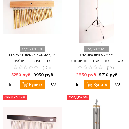
Код:
356882911
Код:
356882915
FLS25B Планка с чимес, 25
Стойка для чимес,
трубочек, латунь, Fleet
хромированная, Fleet FLJ100
0
0
5250 руб
9930 руб
2830 руб
5710 руб
Купить
Купить
СКИДКА 34%
СКИДКА 5%