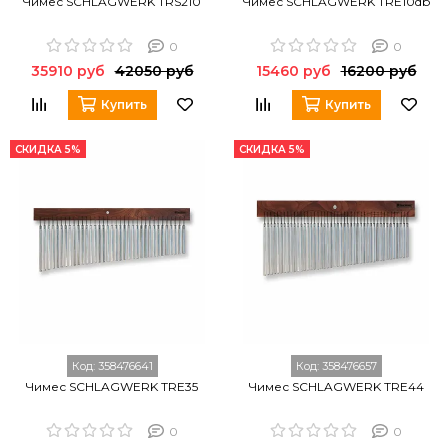
Чимес SCHLAGWERK TRS210
Чимес SCHLAGWERK TRE10db
0
0
35910 руб
42050 руб
15460 руб
16200 руб
Купить
Купить
СКИДКА 5%
СКИДКА 5%
Код:
358476641
Код:
358476657
Чимес SCHLAGWERK TRE35
Чимес SCHLAGWERK TRE44
0
0