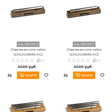
Код:
358476575
Код:
358476577
Отдельная нота чаймс
Отдельная нота чаймс
SCHLAGWERK PC2
SCHLAGWERK PC3
0
0
4000 руб
4000 руб
Купить
Купить