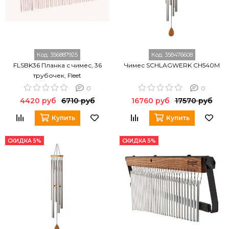
Код:
356887925
Код:
358476608
FLSBK36 Планка с чимес, 36
Чимес SCHLAGWERK CH540M
трубочек, Fleet
0
0
4420 руб
6710 руб
16760 руб
17570 руб
Купить
Купить
СКИДКА 5%
СКИДКА 5%