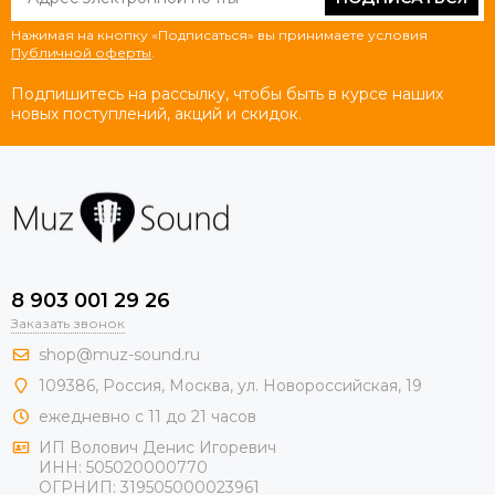
Нажимая на кнопку «Подписаться» вы принимаете условия
Публичной оферты
.
Подпишитесь на рассылку, чтобы быть в курсе наших
новых поступлений, акций и скидок.
8 903 001 29 26
Заказать звонок
shop@muz-sound.ru
109386
,
Россия
,
Москва
,
ул.
Новороссийская
, 19
ежедневно с 11 до 21 часов
ИП Волович Денис Игоревич
ИНН:
505020000770
ОГРНИП:
319505000023961