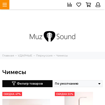
Главная
УДАРНЫЕ
Перкуссия
Чимесы
Чимесы
Фильтр товаров
СКИДКА 47%
СКИДКА 50%