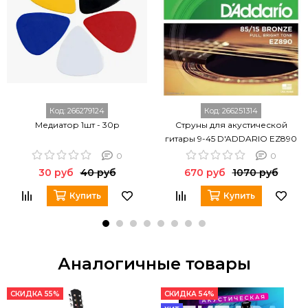
Код:
266279124
Код:
266251314
Медиатор 1шт - 30р
Струны для акустической
гитары 9-45 D'ADDARIO EZ890
0
0
30 руб
40 руб
670 руб
1070 руб
Купить
Купить
Аналогичные товары
СКИДКА 55%
СКИДКА 54%