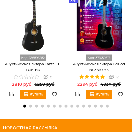
ХИТ
Код:
356893282
Код:
371052617
Акустическая гитара Fante FT-
Акустическая гитара Belucci
D38-BK
BC3810 BK
0
12
2810 руб
6250 руб
2294 руб
4937 руб
Купить
Купить
НОВОСТНАЯ РАССЫЛКА