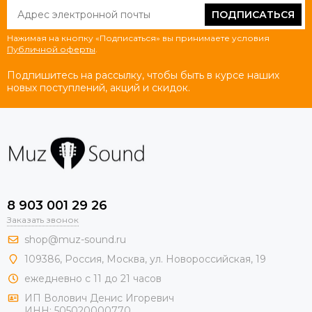
ПОДПИСАТЬСЯ
Нажимая на кнопку «Подписаться» вы принимаете условия
Публичной оферты
.
Подпишитесь на рассылку, чтобы быть в курсе наших
новых поступлений, акций и скидок.
8 903 001 29 26
Заказать звонок
shop@muz-sound.ru
109386
,
Россия
,
Москва
,
ул.
Новороссийская
, 19
ежедневно с 11 до 21 часов
ИП Волович Денис Игоревич
ИНН:
505020000770