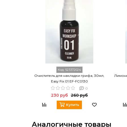
Код:
523372024
Очиститель для накладки грифа, 30мл,
Лимонн
Easy Fix 01 EF-FC0130
0
230 руб
260 руб
Купить
Аналогичные товары