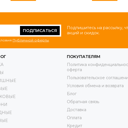
Подпишитесь на рассылку, ч
ПОДПИСАТЬСЯ
акций и скидок.
условия
Публичной оферты
.
ЛОГ
ПОКУПАТЕЛЯМ
КА
Политика конфиденциальнос
оферта
РЫ
Пользовательское соглашен
ИШНЫЕ
Условия обмена и возврата
ВЫЕ
Блог
КОВЫЕ
Обратная связь
ОНИ
Доставка
ДНЫЕ
Оплата
НЫЕ
Кредит