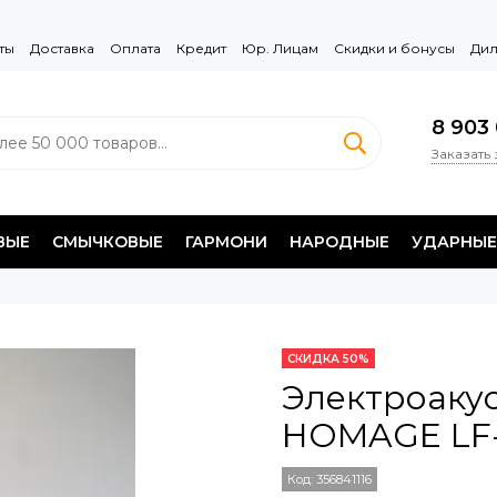
ты
Доставка
Оплата
Кредит
Юр. Лицам
Скидки и бонусы
Дил
8 903 
Заказать
ВЫЕ
СМЫЧКОВЫЕ
ГАРМОНИ
НАРОДНЫЕ
УДАРНЫЕ
СКИДКА 50%
Электроакус
HOMAGE LF-
Код:
356841116