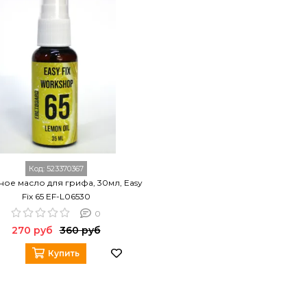
Код:
523370367
ое масло для грифа, 30мл, Easy
Fix 65 EF-L06530
0
270 руб
360 руб
Купить