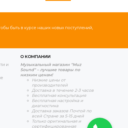
тобы быть в курсе наших новых поступлений,
О КОМПАНИИ
ти и
Музыкальный магазин "Muz
Sound" – лучшие товары по
низким ценам!
ие
Низкие цены от
производителей
Доставка в течение 2-3 часов
Бесплатная консультация
Бесплатная настройка и
диагностика
Доставка заказов Почтой по
всей Стране за 5-15 дней
Только оригинальная и
сертифицированная