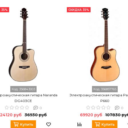
 35%
СКИДКА 35%
Код:
356843003
Код:
356857765
роакустическая гитара Naranda
Электроакустическая гитара Pa
DG403CE
P660
0
0
24120 руб
36930 руб
69920 руб
107830 ру
Купить
Купить