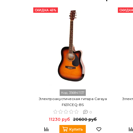
СКИДКА 45%
СКИДКА
Код:
356841137
Электроакустическая гитара Caraya
Элект
F631CEQ-BS
0
11230 руб
20600 руб
Купить