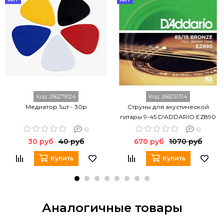
Код:
266279124
Код:
266251314
Медиатор 1шт - 30р
Струны для акустической
гитары 9-45 D'ADDARIO EZ890
0
0
30 руб
40 руб
670 руб
1070 руб
Купить
Купить
Аналогичные товары