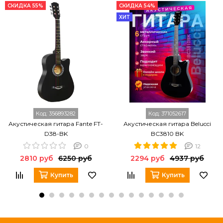
СКИДКА 55%
СКИДКА 54%
ХИТ
Код:
356893282
Код:
371052617
Акустическая гитара Fante FT-
Акустическая гитара Belucci
D38-BK
BC3810 BK
0
12
2810 руб
6250 руб
2294 руб
4937 руб
Купить
Купить