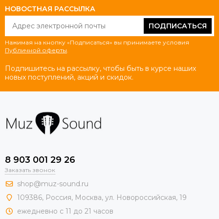
НОВОСТНАЯ РАССЫЛКА
ПОДПИСАТЬСЯ
Нажимая на кнопку «Подписаться» вы принимаете условия
Публичной оферты
.
Подпишитесь на рассылку, чтобы быть в курсе наших
новых поступлений, акций и скидок.
8 903 001 29 26
Заказать звонок
shop@muz-sound.ru
109386
,
Россия
,
Москва
,
ул.
Новороссийская
, 19
ежедневно с 11 до 21 часов