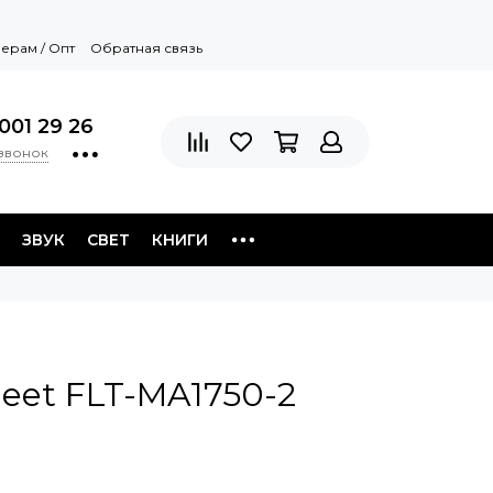
ерам / Опт
Обратная связь
001 29 26
 звонок
ЗВУК
СВЕТ
КНИГИ
eet FLT-MA1750-2