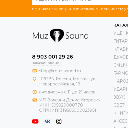
Нажимая на кнопку «Подписаться» вы принимаете 
КАТА
УЦЕН
ГИТА
КЛАВ
8 903 001 29 26
ДУХО
Заказать звонок
СМЫЧ
shop@muz-sound.ru
ГАРМ
109386
,
Россия
,
Москва
,
ул.
НАРО
Новороссийская
, 19
УДАР
ежедневно с 11 до 21 часов
ЗВУК
ИП Волович Денис Игоревич
СВЕТ
ИНН:
505020000770
ОГРНИП:
319505000023961
КНИГ
АКСЕ