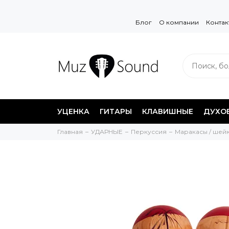
Блог
О компании
Контак
УЦЕНКА
ГИТАРЫ
КЛАВИШНЫЕ
ДУХО
Главная
УДАРНЫЕ
Перкуссия
Маракасы / шей