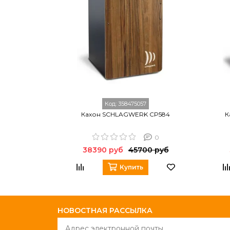
Код:
358475057
Кахон SCHLAGWERK CP584
К
0
38390 руб
45700 руб
Купить
НОВОСТНАЯ РАССЫЛКА