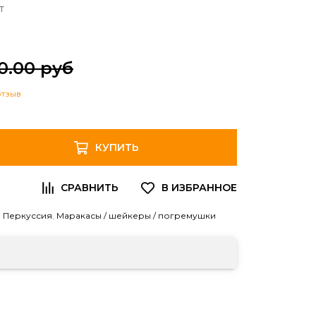
т
0.00 руб
отзыв
КУПИТЬ
,
Перкуссия
,
Маракасы / шейкеры / погремушки