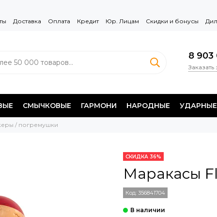
ты
Доставка
Оплата
Кредит
Юр. Лицам
Скидки и бонусы
Дил
8 903 
Заказать
ВЫЕ
СМЫЧКОВЫЕ
ГАРМОНИ
НАРОДНЫЕ
УДАРНЫЕ
керы / погремушки
СКИДКА 36%
Маракасы Fl
Код:
356841704