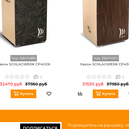
Код:
358474889
Код:
358474923
ахон SCHLAGWERK CP4006
Кахон SCHLAGWERK CP43
0
0
32470 руб
37950 руб
31530 руб
37950 руб
Купить
Купить
Подпишитесь на рассылку, ч
ПОДПИСАТЬСЯ