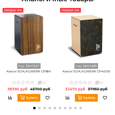
СКИДКА 16%
СКИДКА 14%
Код:
358475057
Код:
358474889
Кахон SCHLAGWERK CP584
Кахон SCHLAGWERK CP4006
0
0
38390 руб
45700 руб
32470 руб
37950 руб
Купить
Купить