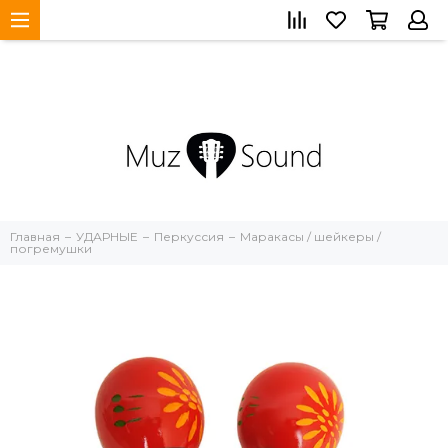
Главная
УДАРНЫЕ
Перкуссия
Маракасы / шейкеры /
погремушки