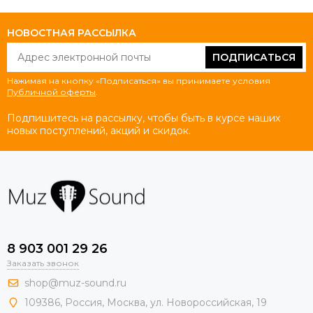
НОВОСТНАЯ РАССЫЛКА
ПОДПИСАТЬСЯ
Нажимая на кнопку «Подписаться» вы принимаете условия
Публичной оферты
.
Подпишитесь на рассылку, чтобы быть в курсе наших
новых поступлений, акций и скидок.
8 903 001 29 26
Заказать звонок
shop@muz-sound.ru
109386
,
Россия
,
Москва
,
ул.
Новороссийская
, 19