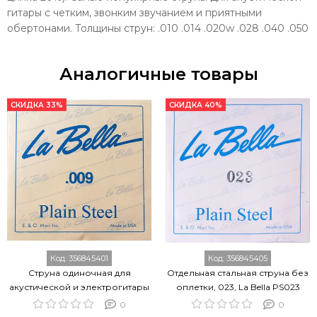
гитары с четким, звонким звучанием и приятными
обертонами. Толщины струн: .010 .014 .020w .028 .040 .050
Аналогичные товары
СКИДКА 33%
СКИДКА 40%
Код:
356845401
Код:
356845405
Струна одиночная для
Отдельная стальная струна без
акустической и электрогитары
оплетки, 023, La Bella PS023
LA BELLA PS009
0
0