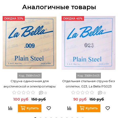
Аналогичные товары
СКИДКА 33%
СКИДКА 40%
Код:
356845401
Код:
356845405
Струна одиночная для
Отдельная стальная струна без
акустической и электрогитары
оплетки, 023, La Bella PS023
LA BELLA PS009
0
0
100 руб
150 руб
90 руб
150 руб
Купить
Купить