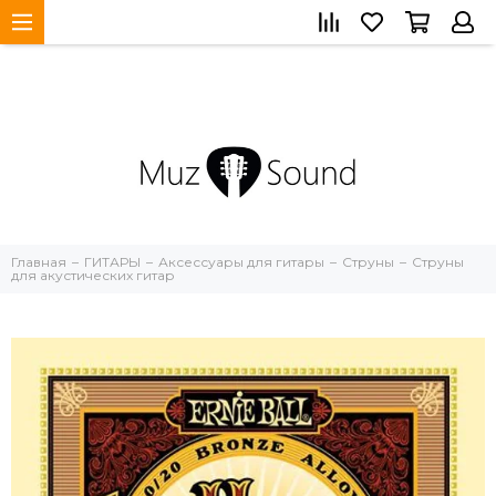
Главная
ГИТАРЫ
Аксессуары для гитары
Струны
Струны
для акустических гитар