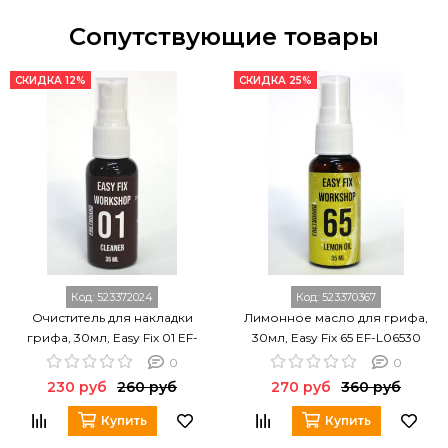
Сопутствующие товары
СКИДКА 12%
СКИДКА 25%
Код:
523372024
Код:
523370367
Очиститель для накладки
Лимонное масло для грифа,
грифа, 30мл, Easy Fix 01 EF-
30мл, Easy Fix 65 EF-L06530
FC0130
0
0
230 руб
260 руб
270 руб
360 руб
Купить
Купить