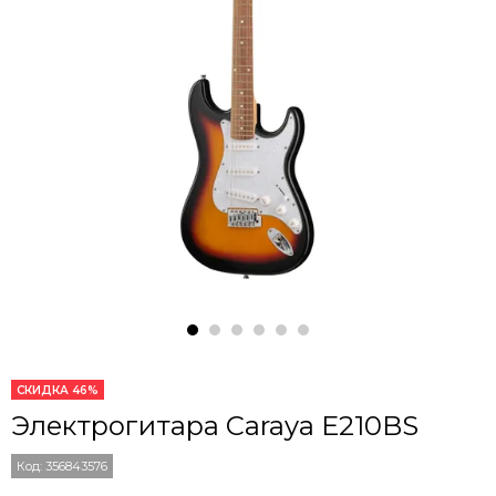
СКИДКА 46%
Электрогитара Caraya E210BS
Код:
356843576