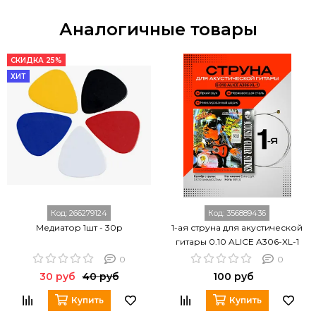
Аналогичные товары
СКИДКА 25%
ХИТ
Код:
266279124
Код:
356889436
Медиатор 1шт - 30р
1-ая струна для акустической
гитары 0.10 ALICE A306-XL-1
0
0
30 руб
40 руб
100 руб
Купить
Купить