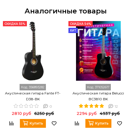
Аналогичные товары
СКИДКА 55%
СКИДКА 54%
ХИТ
Код:
356893282
Код:
371052617
Акустическая гитара Fante FT-
Акустическая гитара Belucci
D38-BK
BC3810 BK
0
12
2810 руб
6250 руб
2294 руб
4937 руб
Купить
Купить