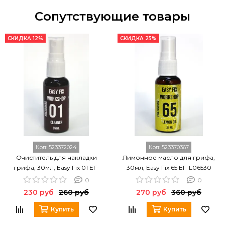
Сопутствующие товары
СКИДКА 12%
СКИДКА 25%
Код:
523372024
Код:
523370367
Очиститель для накладки
Лимонное масло для грифа,
грифа, 30мл, Easy Fix 01 EF-
30мл, Easy Fix 65 EF-L06530
FC0130
0
0
230 руб
260 руб
270 руб
360 руб
Купить
Купить