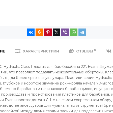
0
ИЕ
ХАРАКТЕРИСТИКИ
ОТЗЫВЫ
ydraulic Glass Пластик для бас-барабана 22", Evans Двухсло
ми, что позволяет подавлять нежелательные обертоны. Клас
ьте для более яркого звука удара. Пластики серии Hydraulic
 глубокое и короткое звучание рок-н-ролла начала 70-ых год
роблемных барабанов и начинающих барабанщиков, ищущих по
 производства и проектирования пластиков для барабанов,
тики Evans производятся в США на самом современном обору
изводстве аксессуаров для музыкальных инструментов) брен
 прослойкой между двумя слоями пленки для подавления неж