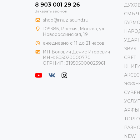
8 903 001 29 26
ДУХО
Заказать звонок
СМЫЧ
shop@muz-sound.ru
ГАРМ
109386
,
Россия
,
Москва
,
ул.
НАРО
Новороссийская
, 19
УДАР
ежедневно с 11 до 21 часов
ЗВУК
ИП Волович Денис Игоревич
СВЕТ
ИНН:
505020000770
ОГРНИП:
319505000023961
КНИГ
АКСЕ
ЭФФЕ
СУВЕ
УСЛУГ
АРФЫ
ТОРГ
РАЗН
NEW