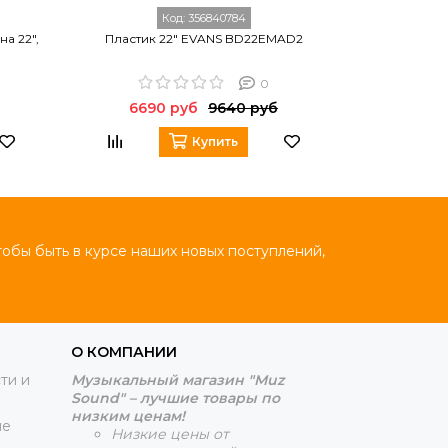
Код:
356840784
а 22",
Пластик 22" EVANS BD22EMAD2
Пластик для
EQ
0
6690 руб
9640 руб
8270
Купить
тобы быть в курсе наших новых поступлений,
О КОМПАНИИ
ти и
Музыкальный магазин "Muz
Sound" – лучшие товары по
низким ценам!
ие
Низкие цены от