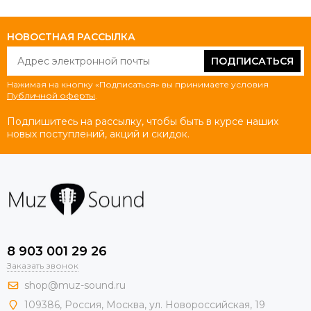
НОВОСТНАЯ РАССЫЛКА
ПОДПИСАТЬСЯ
Нажимая на кнопку «Подписаться» вы принимаете условия
Публичной оферты
.
Подпишитесь на рассылку, чтобы быть в курсе наших
новых поступлений, акций и скидок.
8 903 001 29 26
Заказать звонок
shop@muz-sound.ru
109386
,
Россия
,
Москва
,
ул.
Новороссийская
, 19