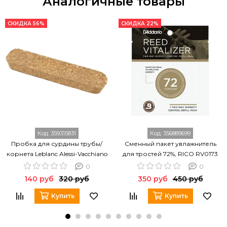
Аналогичные товары
СКИДКА 56%
СКИДКА 22%
Код:
359315831
Код:
356889699
Пробка для сурдины трубы/
Сменный пакет увлажнитель
корнета Leblanc Alessi-Vacchiano
для тростей 72%, RICO RV0173
63000C
Reed Vitalizer
0
0
140 руб
320 руб
350 руб
450 руб
Купить
Купить