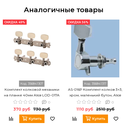
Аналогичные товары
СКИДКА 49%
СКИДКА 56%
Код:
356841307
Код:
356841317
Комплект колковой механики
AS-016P Комплект колков 3+3,
на планке 40мм Alice LOD-017A
хром, маленький бутон, Alice
0
0
370 руб
730 руб
1110 руб
2510 руб
Купить
Купить