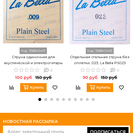
Код:
356845401
Код:
356845405
Струна одиночная для
Отдельная стальная струна без
акустической и электрогитары
оплетки, 023, La Bella PS023
LA BELLA PS009
0
0
100 руб
150 руб
90 руб
150 руб
Купить
Купить
НОВОСТНАЯ РАССЫЛКА
ПОДПИСАТЬСЯ