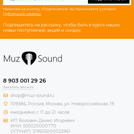
Нажимая на кнопку «Подписаться» вы принимаете условия
Публичной оферты
.
Подпишитесь на рассылку, чтобы быть в курсе наших
новых поступлений, акций и скидок.
8 903 001 29 26
Заказать звонок
shop@muz-sound.ru
109386
,
Россия
,
Москва
,
ул.
Новороссийская
, 19
ежедневно с 11 до 21 часов
ИП Волович Денис Игоревич
ИНН:
505020000770
ОГРНИП:
319505000023961