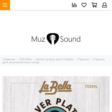
Главная
ГИТАРЫ
Аксессуары для гитары
Струны
Струны
для акустических гитар