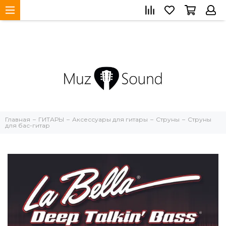
Главная
ГИТАРЫ
Аксессуары для гитары
Струны
Струны
для бас-гитар