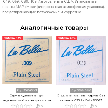
.049, .069, .089, .109 Изготовлены в США. Упакованы в
пакеты MAP (Модифицированная атмосферная упаковка),
предотвращающие потускнение и коррозию.
Аналогичные товары
СКИДКА 33%
СКИДКА 40%
Код:
356845401
Код:
356845405
Струна одиночная для
Отдельная стальная струна без
акустической и электрогитары
оплетки, 023, La Bella PS023
LA BELLA PS009
0
0