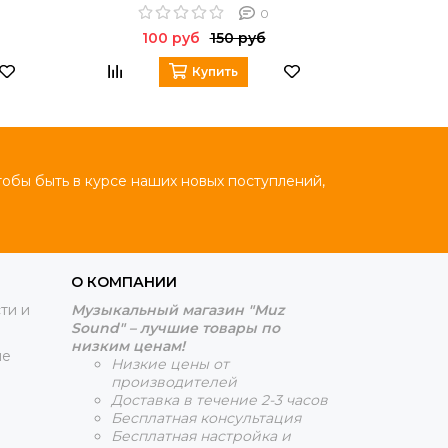
0
100 руб
150 руб
17
Купить
тобы быть в курсе наших новых поступлений,
О КОМПАНИИ
ти и
Музыкальный магазин "Muz
Sound" – лучшие товары по
низким ценам!
ие
Низкие цены от
производителей
Доставка в течение 2-3 часов
Бесплатная консультация
Бесплатная настройка и