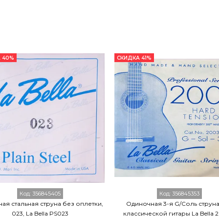
 40%
СКИДКА 41%
Код:
356845405
Код:
356845353
ая стальная струна без оплетки,
Одиночная 3-я G/Соль струна
023, La Bella PS023
классической гитары La Bella 