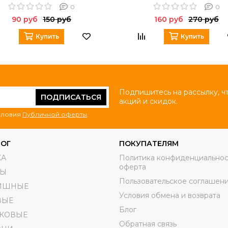
0
0
90 руб
150 руб
160 руб
270 руб
Купить
Купить
Подпишитесь на рассылку, ч
ПОДПИСАТЬСЯ
акций и скидок.
условия
Публичной оферты
.
ЛОГ
ПОКУПАТЕЛЯМ
КА
Политика конфиденциальнос
оферта
РЫ
Пользовательское соглашен
ИШНЫЕ
Условия обмена и возврата
ВЫЕ
Блог
КОВЫЕ
Обратная связь