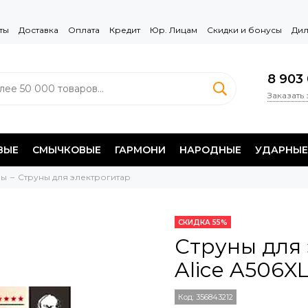
ты
Доставка
Оплата
Кредит
Юр. Лицам
Скидки и бонусы
Дил
8 903 
Заказать
ВЫЕ
СМЫЧКОВЫЕ
ГАРМОНИ
НАРОДНЫЕ
УДАРНЫЕ
ны
Струны для электрогитар
СКИДКА 55%
Струны для 
Alice A506X
Код:
356843212