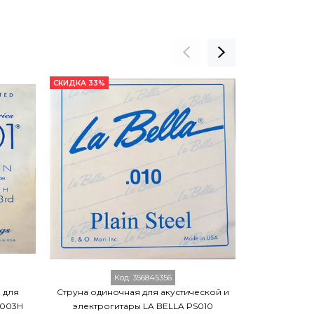
СКИДКА 33%
СКИДКА 39%
Код:
356845356
 для
Струна одиночная для акустической и
Одиночная
2003H
электрогитары LA BELLA PS010
классическо