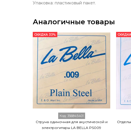
Упаковка: пластиковый пакет.
Аналогичные товары
СКИДКА 33%
СКИДКА
Код:
356845401
Струна одиночная для акустической и
Отдельн
электрогитары LA BELLA PS009