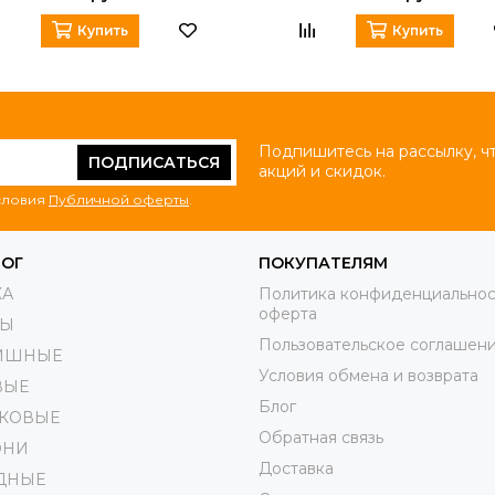
Купить
Купить
Подпишитесь на рассылку, ч
ПОДПИСАТЬСЯ
акций и скидок.
условия
Публичной оферты
.
ЛОГ
ПОКУПАТЕЛЯМ
КА
Политика конфиденциальнос
оферта
РЫ
Пользовательское соглашен
ИШНЫЕ
Условия обмена и возврата
ВЫЕ
Блог
КОВЫЕ
Обратная связь
ОНИ
Доставка
ДНЫЕ