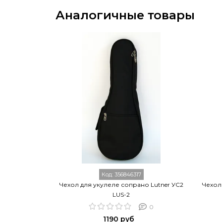
Аналогичные товары
Код:
356846317
Чехол для укулеле сопрано Lutner УС2
Чехол
LUS-2
0
1190 руб