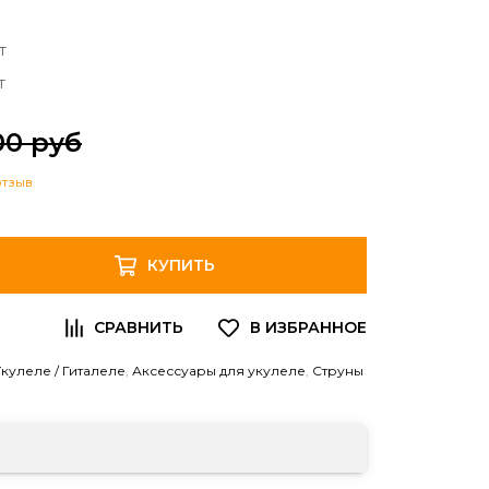
т
т
00 руб
отзыв
КУПИТЬ
кулеле / Гиталеле
,
Аксессуары для укулеле
,
Струны