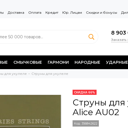
ты
Доставка
Оплата
Кредит
Юр. Лицам
Скидки и бонусы
Дил
8 903 
Заказать
ВЫЕ
СМЫЧКОВЫЕ
ГАРМОНИ
НАРОДНЫЕ
УДАРНЫЕ
ры для укулеле
Струны для укулеле
СКИДКА 66%
Струны для 
Alice AU02
Код:
356842622