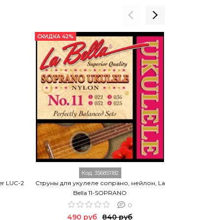
СКИДКА 42%
СКИДКА 32%
Код:
356851182
er LUC-2
Струны для укулеле сопрано, нейлон, La
Струны для 
Bella 11-SOPRANO
0
490 руб
840 руб
65