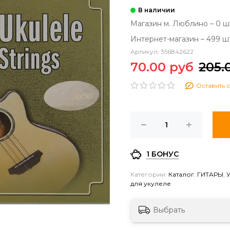
Магазин м. Люблино – 0 ш
Интернет-магазин – 499 ш
Артикул:
356842622
70.00 руб
205.
Оставить 
1 БОНУС
Категории:
Каталог
,
ГИТАРЫ
,
У
для укулеле
Выбрать