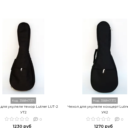
Код:
356847371
Код:
356847372
 для укулеле тенор Lutner LUT-2
Чехол для укулеле концерт Lutn
УТ2
УК2
0
0
1230 руб
1270 руб