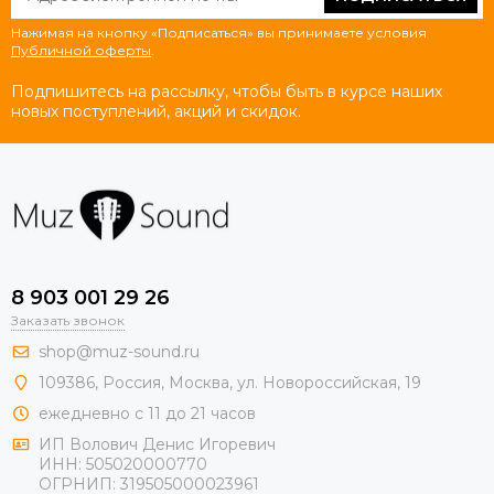
Нажимая на кнопку «Подписаться» вы принимаете условия
Публичной оферты
.
Подпишитесь на рассылку, чтобы быть в курсе наших
новых поступлений, акций и скидок.
8 903 001 29 26
Заказать звонок
shop@muz-sound.ru
109386
,
Россия
,
Москва
,
ул.
Новороссийская
, 19
ежедневно с 11 до 21 часов
ИП Волович Денис Игоревич
ИНН:
505020000770
ОГРНИП:
319505000023961