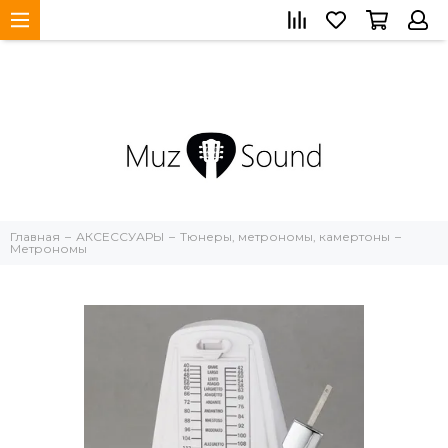
Главная
АКСЕССУАРЫ
Тюнеры, метрономы, камертоны
Метрономы