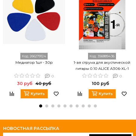
Код:
266279124
Код:
356889436
Медиатор 1шт - 30р
1-ая струна для акустической
гитары 0.10 ALICE A306-XL-1
0
0
30 руб
40 руб
100 руб
Купить
Купить
НОВОСТНАЯ РАССЫЛКА