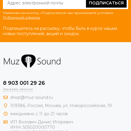
ПОДПИСАТЬСЯ
Нажимая на кнопку «Подписаться» вы принимаете условия
Публичной оферты
.
Подпишитесь на рассылку, чтобы быть в курсе наших
новых поступлений, акций и скидок.
8 903 001 29 26
Заказать звонок
shop@muz-sound.ru
109386
,
Россия
,
Москва
,
ул.
Новороссийская
, 19
ежедневно с 11 до 21 часов
ИП Волович Денис Игоревич
ИНН:
505020000770