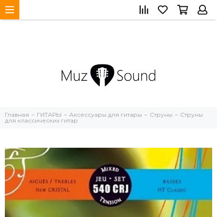
Главная
ГИТАРЫ
Аксессуары для гитары
Струны
Струны
для классических гитар