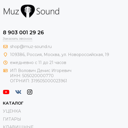
8 903 001 29 26
Заказать звонок
shop@muz-sound.ru
109386
,
Россия
,
Москва
,
ул.
Новороссийская
, 19
ежедневно с 11 до 21 часов
ИП Волович Денис Игоревич
ИНН:
505020000770
ОГРНИП:
319505000023961
КАТАЛОГ
УЦЕНКА
ГИТАРЫ
КЛАВИШНЫЕ