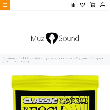
Главная
ГИТАРЫ
Аксессуары для гитары
Струны
Струны
для электрогитар