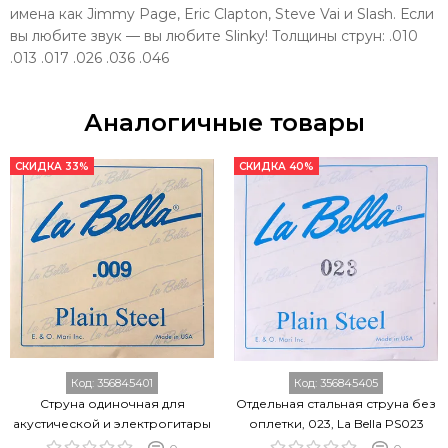
имена как Jimmy Page, Eric Clapton, Steve Vai и Slash. Если
вы любите звук — вы любите Slinky! Толщины струн: .010
.013 .017 .026 .036 .046
Аналогичные товары
СКИДКА 33%
СКИДКА 40%
Код:
356845401
Код:
356845405
Струна одиночная для
Отдельная стальная струна без
акустической и электрогитары
оплетки, 023, La Bella PS023
LA BELLA PS009