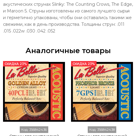
акустических струнах Slinky: The Counting Crows, The Edge,
и Maroon 5. Струны изготовлены из самого лучшего сырья
и герметично упакованы, чтобы они оставались такими же
свежими, как в день производства. Толщины струн: .011
.015 .022w .030 .042 .052
Аналогичные товары
СКИДКА 23%
СКИДКА 23%
Код:
356842436
Код:
356842438
Струны для акустической
Струны для акустической