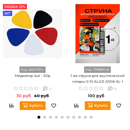
СКИДКА 25%
ХИТ
Код:
266279124
Код:
356889436
Медиатор 1шт - 30р
1-ая струна для акустической
гитары 0.10 ALICE A306-XL-1
0
0
30 руб
40 руб
100 руб
Купить
Купить