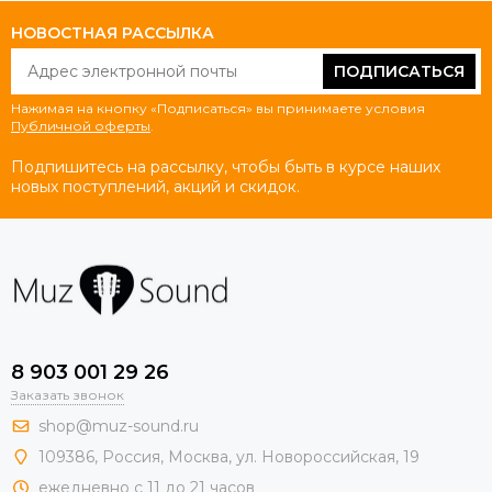
НОВОСТНАЯ РАССЫЛКА
ПОДПИСАТЬСЯ
Нажимая на кнопку «Подписаться» вы принимаете условия
Публичной оферты
.
Подпишитесь на рассылку, чтобы быть в курсе наших
новых поступлений, акций и скидок.
8 903 001 29 26
Заказать звонок
shop@muz-sound.ru
109386
,
Россия
,
Москва
,
ул.
Новороссийская
, 19
ежедневно с 11 до 21 часов