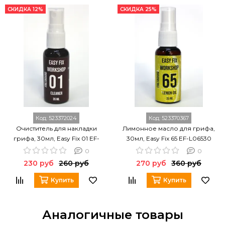
СКИДКА 12%
СКИДКА 25%
Код:
523372024
Код:
523370367
Очиститель для накладки
Лимонное масло для грифа,
грифа, 30мл, Easy Fix 01 EF-
30мл, Easy Fix 65 EF-L06530
FC0130
0
0
230 руб
260 руб
270 руб
360 руб
Купить
Купить
Аналогичные товары