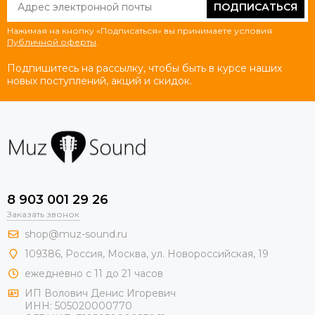
ПОДПИСАТЬСЯ
Нажимая на кнопку «Подписаться» вы принимаете условия
Публичной оферты
.
Подпишитесь на рассылку, чтобы быть в курсе наших
новых поступлений, акций и скидок.
8 903 001 29 26
Заказать звонок
shop@muz-sound.ru
109386
,
Россия
,
Москва
,
ул.
Новороссийская
, 19
ежедневно с 11 до 21 часов
ИП Волович Денис Игоревич
ИНН:
505020000770