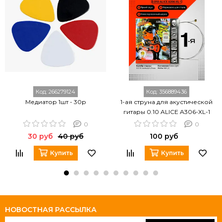
Код:
266279124
Код:
356889436
Медиатор 1шт - 30р
1-ая струна для акустической
гитары 0.10 ALICE A306-XL-1
0
0
30 руб
40 руб
100 руб
Купить
Купить
НОВОСТНАЯ РАССЫЛКА