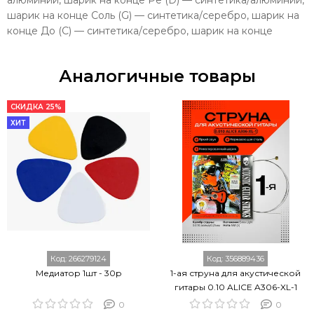
шарик на конце Соль (G) — синтетика/серебро, шарик на
конце До (С) — синтетика/серебро, шарик на конце
Аналогичные товары
СКИДКА 25%
ХИТ
Код:
266279124
Код:
356889436
Медиатор 1шт - 30р
1-ая струна для акустической
гитары 0.10 ALICE A306-XL-1
0
0