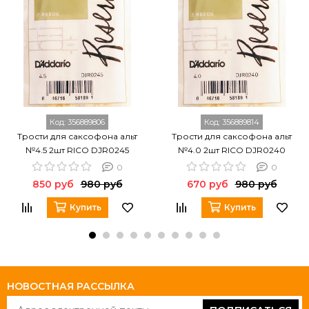
Код:
356889806
Код:
356889814
Трости для саксофона альт
Трости для саксофона альт
№4.5 2шт RICO DJR0245
№4.0 2шт RICO DJR0240
0
0
850 руб
980 руб
670 руб
980 руб
Купить
Купить
НОВОСТНАЯ РАССЫЛКА