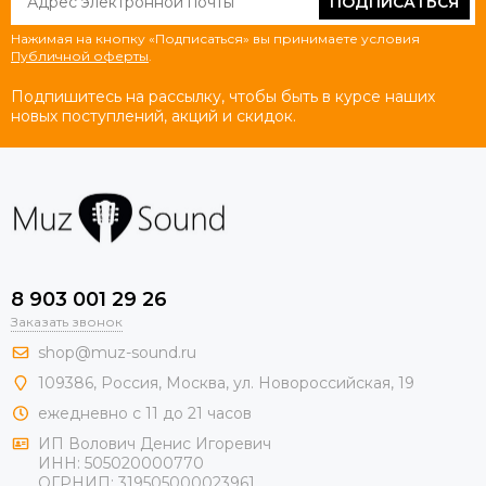
ПОДПИСАТЬСЯ
Нажимая на кнопку «Подписаться» вы принимаете условия
Публичной оферты
.
Подпишитесь на рассылку, чтобы быть в курсе наших
новых поступлений, акций и скидок.
8 903 001 29 26
Заказать звонок
shop@muz-sound.ru
109386
,
Россия
,
Москва
,
ул.
Новороссийская
, 19
ежедневно с 11 до 21 часов
ИП Волович Денис Игоревич
ИНН:
505020000770
ОГРНИП:
319505000023961