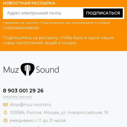
НОВОСТНАЯ РАССЫЛКА
ПОДПИСАТЬСЯ
Нажимая на кнопку «Подписаться» вы принимаете условия
Публичной оферты
.
Подпишитесь на рассылку, чтобы быть в курсе наших
новых поступлений, акций и скидок.
8 903 001 29 26
Заказать звонок
shop@muz-sound.ru
109386
,
Россия
,
Москва
,
ул.
Новороссийская
, 19
ежедневно с 11 до 21 часов