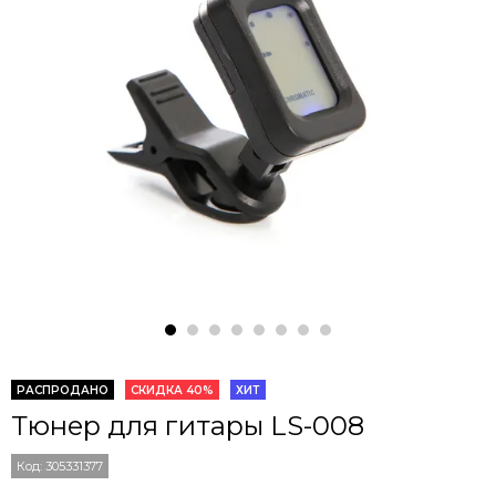
РАСПРОДАНО
СКИДКА 40%
ХИТ
Тюнер для гитары LS-008
Код:
305331377