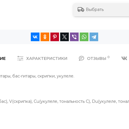
Выбрать
0
ИЕ
ХАРАКТЕРИСТИКИ
ОТЗЫВЫ
ары, бас-гитары, скрипки, укулеле.
(бас), V(скрипка), Сu(укулеле, тональность С), Du(укулеле, тона