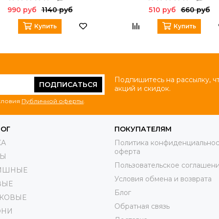
990 руб
1140 руб
510 руб
660 руб
Купить
Купить
Подпишитесь на рассылку, ч
ПОДПИСАТЬСЯ
акций и скидок.
условия
Публичной оферты
.
ЛОГ
ПОКУПАТЕЛЯМ
КА
Политика конфиденциальнос
оферта
РЫ
Пользовательское соглашен
ИШНЫЕ
Условия обмена и возврата
ВЫЕ
Блог
КОВЫЕ
Обратная связь
ОНИ