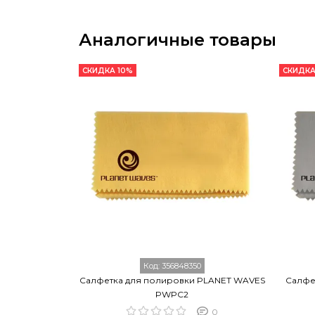
Аналогичные товары
СКИДКА 10%
СКИДКА
Код:
356848350
Салфетка для полировки PLANET WAVES
Салфе
PWPC2
0