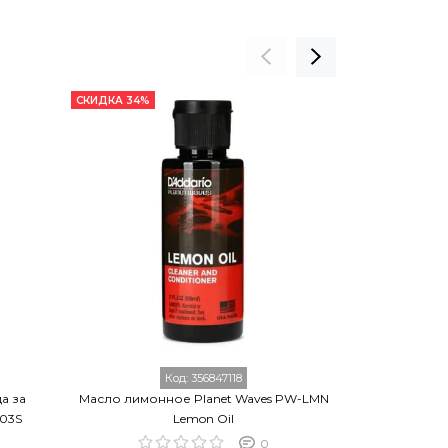
СКИДКА 34%
СКИДКА 36%
Код:
356847118
а за
Масло лимонное Planet Waves PW-LMN
Камертон 
-03S
Lemon Oil
0