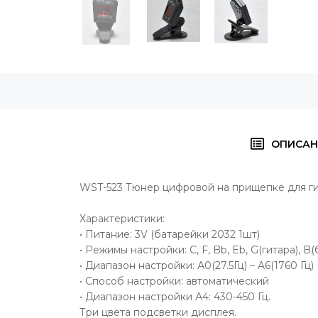
ОПИСАН
WST-523 Тюнер цифровой на прищепке для гит
Характеристики:
• Питание: 3V (батарейки 2032 1шт)
• Режимы настройки: C, F, Bb, Eb, G(гитара), B
• Диапазон настройки: А0(27.5Гц) – A6(1760 Гц)
• Способ настройки: автоматический
• Диапазон настройки А4: 430-450 Гц.
Три цвета подсветки дисплея.