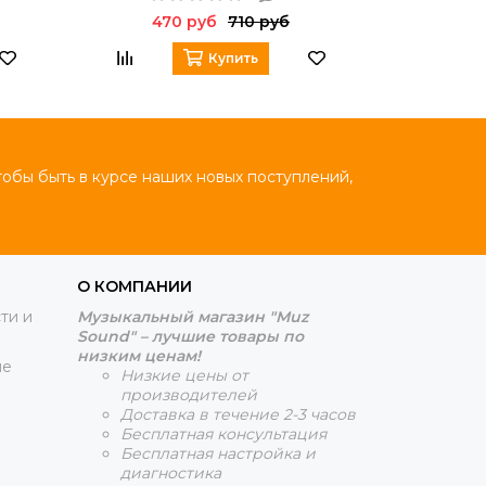
470 руб
710 руб
36
Купить
тобы быть в курсе наших новых поступлений,
О КОМПАНИИ
ти и
Музыкальный магазин "Muz
Sound" – лучшие товары по
низким ценам!
ие
Низкие цены от
производителей
Доставка в течение 2-3 часов
Бесплатная консультация
Бесплатная настройка и
диагностика