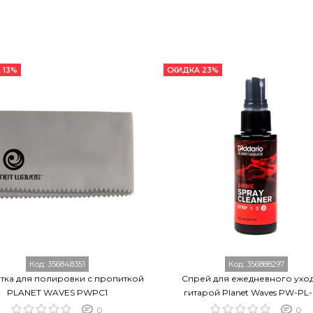
 13%
СКИДКА 23%
Код:
356848351
Код:
356888297
тка для полировки с пропиткой
Спрей для ежедневного уход
PLANET WAVES PWPC1
гитарой Planet Waves PW-PL
0
0