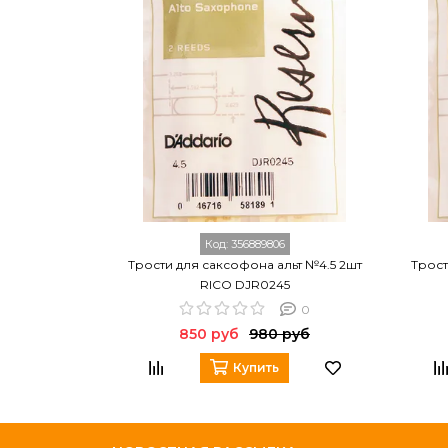
Код:
356889806
Трости для саксофона альт №4.5 2шт
Трост
RICO DJR0245
0
850 руб
980 руб
Купить