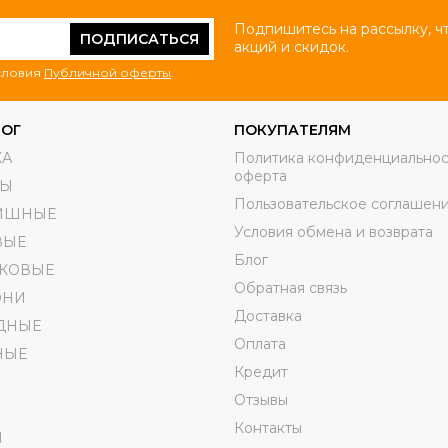
Подпишитесь на рассылку, ч
ПОДПИСАТЬСЯ
акций и скидок.
условия
Публичной оферты
.
ЛОГ
ПОКУПАТЕЛЯМ
КА
Политика конфиденциальнос
оферта
РЫ
Пользовательское соглашен
ИШНЫЕ
Условия обмена и возврата
ВЫЕ
Блог
КОВЫЕ
Обратная связь
ОНИ
Доставка
ДНЫЕ
Оплата
НЫЕ
Кредит
Отзывы
Контакты
И