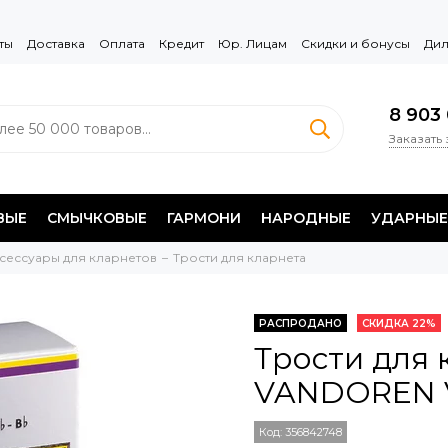
ты
Доставка
Оплата
Кредит
Юр. Лицам
Скидки и бонусы
Дил
8 903 
Заказать
ВЫЕ
СМЫЧКОВЫЕ
ГАРМОНИ
НАРОДНЫЕ
УДАРНЫЕ
сессуары для кларнетов
Трости для кларнета
РАСПРОДАНО
СКИДКА 22%
Трости для 
VANDOREN V
Код:
356842748