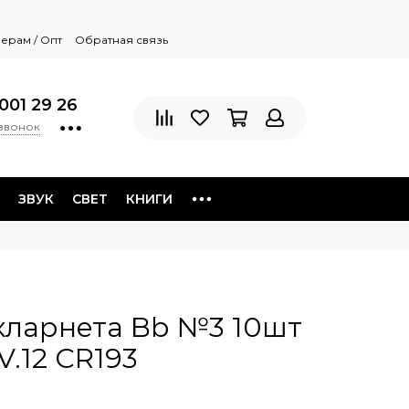
ерам / Опт
Обратная связь
001 29 26
 звонок
ЗВУК
СВЕТ
КНИГИ
кларнета Bb №3 10шт
.12 CR193