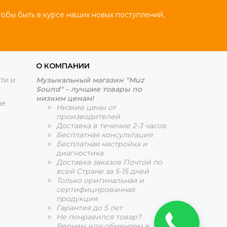
тобы быть в курсе наших новых поступлений,
О КОМПАНИИ
ти и
Музыкальный магазин "Muz
Sound" – лучшие товары по
низким ценам!
ие
Низкие цены от
производителей
Доставка в течение 2-3 часов
Бесплатная консультация
Бесплатная настройка и
диагностика
Доставка заказов Почтой по
всей Стране за 5-15 дней
Только оригинальная и
сертифицированная
продукция
Гарантия до 5 лет
Не понравился товар?
Вернем или обменяем в