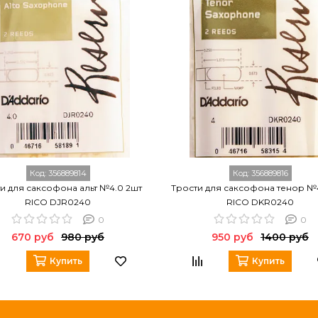
Код:
356889814
Код:
356889816
и для саксофона альт №4.0 2шт
Трости для саксофона тенор №
RICO DJR0240
RICO DKR0240
0
0
670 руб
980 руб
950 руб
1400 руб
Купить
Купить