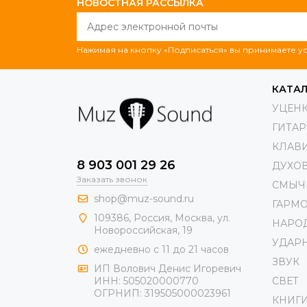
НОВОСТНАЯ РАССЫЛКА
Нажимая на кнопку «Подписаться» вы принимаете 
КАТА
УЦЕН
ГИТА
КЛАВ
8 903 001 29 26
ДУХО
Заказать звонок
СМЫЧ
shop@muz-sound.ru
ГАРМ
109386
,
Россия
,
Москва
,
ул.
НАРО
Новороссийская
, 19
УДАР
ежедневно с 11 до 21 часов
ЗВУК
ИП Волович Денис Игоревич
СВЕТ
ИНН:
505020000770
ОГРНИП:
319505000023961
КНИГ