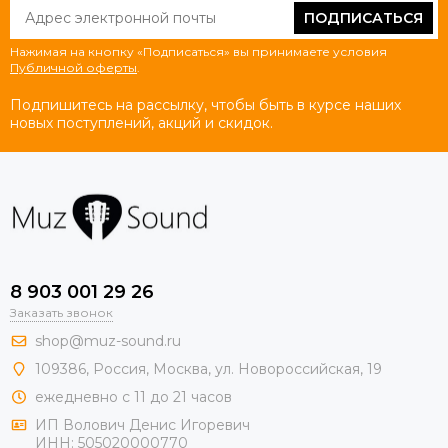
ПОДПИСАТЬСЯ
Нажимая на кнопку «Подписаться» вы принимаете условия
Публичной оферты
.
Подпишитесь на рассылку, чтобы быть в курсе наших
новых поступлений, акций и скидок.
8 903 001 29 26
Заказать звонок
shop@muz-sound.ru
109386
,
Россия
,
Москва
,
ул.
Новороссийская
, 19
ежедневно с 11 до 21 часов
ИП Волович Денис Игоревич
ИНН:
505020000770