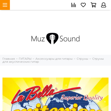
Главная
ГИТАРЫ
Аксессуары для гитары
Струны
Струны
для акустических гитар