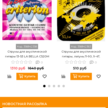
Код:
356842358
Код:
356842363
Струны для акустической
Струны для акустической
гитары 13-53 LA BELLA C520M
гитары, латунь Л-90, 9-47,
Господин Музыкант LA09 90/10
0
0
1310 руб
1640 руб
510 руб
Купить
Купить
НОВОСТНАЯ РАССЫЛКА