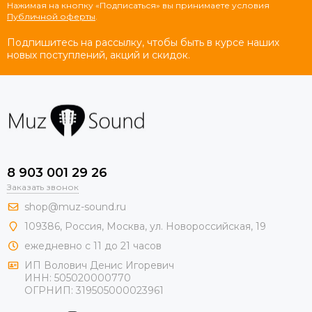
Нажимая на кнопку «Подписаться» вы принимаете условия
Публичной оферты
.
Подпишитесь на рассылку, чтобы быть в курсе наших
новых поступлений, акций и скидок.
8 903 001 29 26
Заказать звонок
shop@muz-sound.ru
109386
,
Россия
,
Москва
,
ул.
Новороссийская
, 19
ежедневно с 11 до 21 часов
ИП Волович Денис Игоревич
ИНН:
505020000770
ОГРНИП:
319505000023961