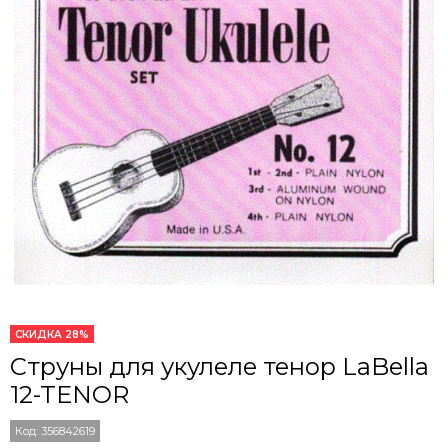
СКИДКА 28%
Струны для укулеле тенор LaBella
12-TENOR
Код:
356842619