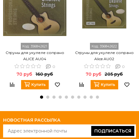
Код:
356842621
Код:
356842622
Струны для укулеле сопрано
Струны для укулеле сопрано
ALICE AU04
Alice AU02
0
0
70 руб
160 руб
70 руб
205 руб
Купить
Купить
НОВОСТНАЯ РАССЫЛКА
ПОДПИСАТЬСЯ