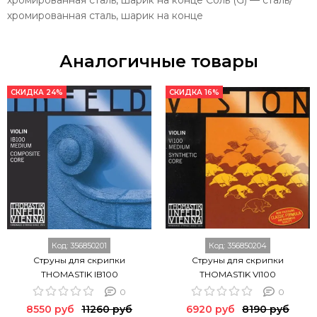
хромированная сталь, шарик на конце
Аналогичные товары
СКИДКА 24%
СКИДКА 16%
Код:
356850201
Код:
356850204
Струны для скрипки
Струны для скрипки
THOMASTIK IB100
THOMASTIK VI100
0
0
8550 руб
11260 руб
6920 руб
8190 руб