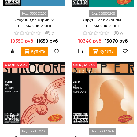
Код:
356850205
Код:
356850208
Струны для скрипки
Струны для скрипки
THOMASTIK VIS101
THOMASTIK VIT100
0
0
10350 руб
11650 руб
10340 руб
13070 руб
Купить
Купить
СКИДКА 24%
СКИДКА 24%
Код:
356850209
Код:
356850212