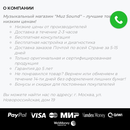
О КОМПАНИИ
Музыкальный магазин "Muz Sound" – лучшие товары по
низким ценам!
Низкие цены от производителей
Доставка в течение 2-3 часов
Бесплатная консультация
Бесплатная настройка и диагностика
Доставка заказов Почтой по всей Стране за 5-15
дней
Только оригинальная и сертифицированная
продукция
Гарантия до 5 лет
Не понравился товар? Вернем или обменяем в
течение 14-ти дней без оформления лишних бумаг!
Бонусы и скидки для постоянных покупателей
Вы можете найти нас по адресу: г. Москва, ул.
Новороссийская, дом 19