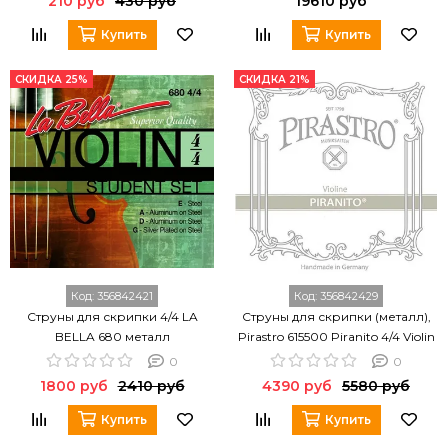
210 руб
430 руб
19610 руб
Купить
Купить
СКИДКА 25%
СКИДКА 21%
Код:
356842421
Код:
356842429
Струны для скрипки 4/4 LA
Струны для скрипки (металл),
BELLA 680 металл
Pirastro 615500 Piranito 4/4 Violin
0
0
1800 руб
2410 руб
4390 руб
5580 руб
Купить
Купить