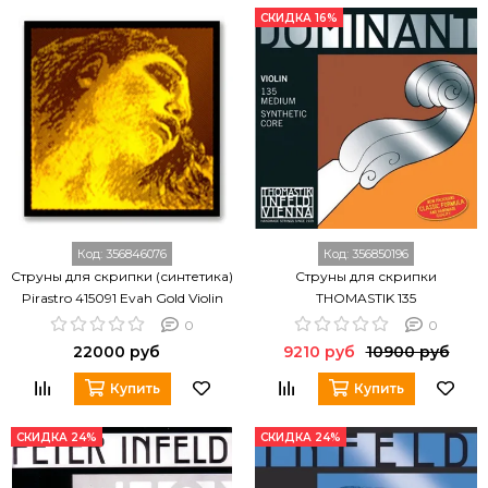
СКИДКА 16%
Код:
356846076
Код:
356850196
Струны для скрипки (синтетика)
Струны для скрипки
Pirastro 415091 Evah Gold Violin
THOMASTIK 135
0
0
22000 руб
9210 руб
10900 руб
Купить
Купить
СКИДКА 24%
СКИДКА 24%