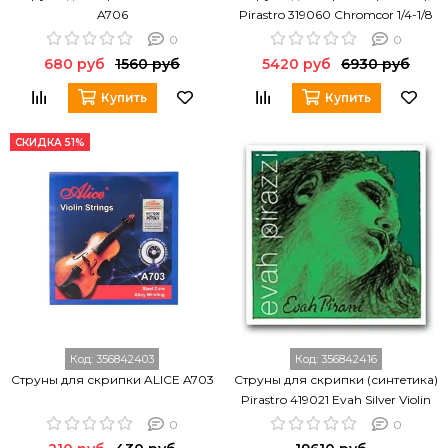
A706
Pirastro 319060 Chromcor 1/4-1/8
Violin
0
0
680 руб
1560 руб
5420 руб
6930 руб
Купить
Купить
СКИДКА 51%
Код:
356842403
Код:
356842416
Струны для скрипки ALICE A703
Струны для скрипки (синтетика)
Pirastro 419021 Evah Silver Violin
0
0