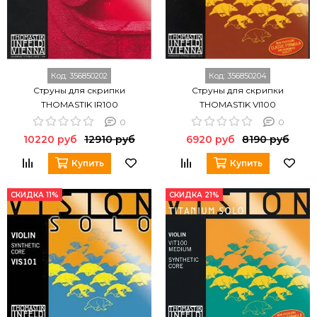
Код:
356850202
Код:
356850204
Струны для скрипки
Струны для скрипки
THOMASTIK IR100
THOMASTIK VI100
0
0
10220 руб
12910 руб
6920 руб
8190 руб
Купить
Купить
СКИДКА 11%
СКИДКА 21%