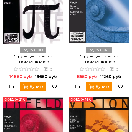
Код:
356850198
Код:
356850201
Струны для скрипки
Струны для скрипки
THOMASTIK PI100
THOMASTIK IB100
0
0
14860 руб
19660 руб
8550 руб
11260 руб
Купить
Купить
СКИДКА 21%
СКИДКА 16%