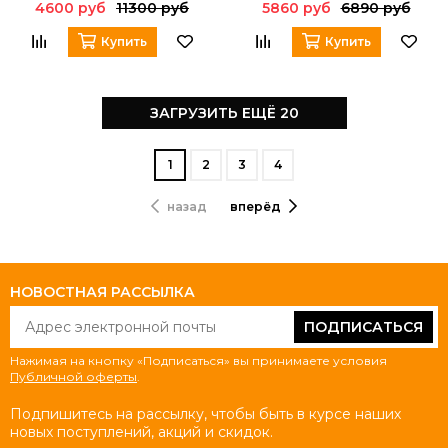
4600 руб
11300 руб
5860 руб
6890 руб
Купить
Купить
ЗАГРУЗИТЬ ЕЩЁ 20
1
2
3
4
назад
вперёд
НОВОСТНАЯ РАССЫЛКА
ПОДПИСАТЬСЯ
Нажимая на кнопку «Подписаться» вы принимаете условия
Публичной оферты
.
Подпишитесь на рассылку, чтобы быть в курсе наших
новых поступлений, акций и скидок.