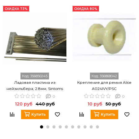
СКИДКА 73%
СКИДКА 80%
Код:
356850245
Код:
356868042
Ладовая пластина из
Крепление для ремня Alice
нейзильбера, 2.8мм, Sintoms
A024IVY/PSC
280140Fe.h.
0
0
120 руб
440 руб
10 руб
50 руб
Купить
Купить