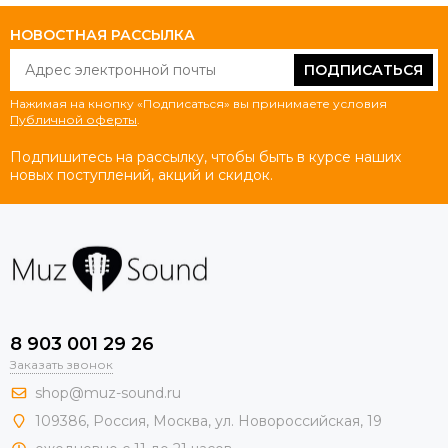
НОВОСТНАЯ РАССЫЛКА
ПОДПИСАТЬСЯ
Нажимая на кнопку «Подписаться» вы принимаете условия
Публичной оферты
.
Подпишитесь на рассылку, чтобы быть в курсе наших
новых поступлений, акций и скидок.
8 903 001 29 26
Заказать звонок
shop@muz-sound.ru
109386
,
Россия
,
Москва
,
ул.
Новороссийская
, 19