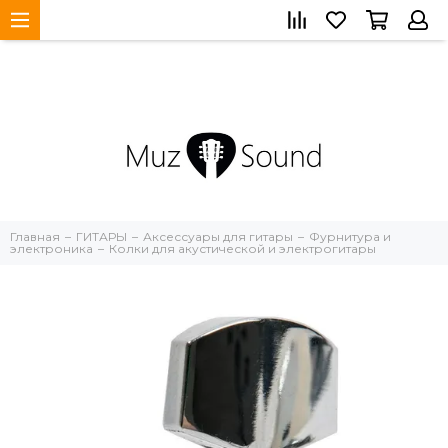
Главная
ГИТАРЫ
Аксессуары для гитары
Фурнитура и
электроника
Колки для акустической и электрогитары