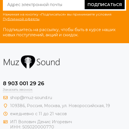
ПОДПИСАТЬСЯ
Нажимая на кнопку «Подписаться» вы принимаете условия
Публичной оферты
.
Подпишитесь на рассылку, чтобы быть в курсе наших
новых поступлений, акций и скидок.
8 903 001 29 26
Заказать звонок
shop@muz-sound.ru
109386
,
Россия
,
Москва
,
ул.
Новороссийская
, 19
ежедневно с 11 до 21 часов
ИП Волович Денис Игоревич
ИНН:
505020000770