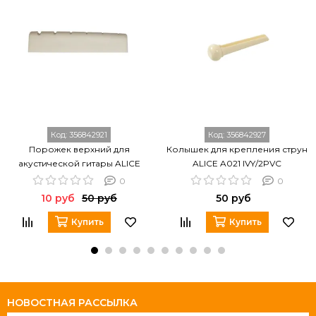
Код:
356842921
Код:
356842927
Порожек верхний для
Колышек для крепления струн
акустической гитары ALICE
ALICE A021 IVY/2PVC
A026
0
0
10 руб
50 руб
50 руб
Купить
Купить
НОВОСТНАЯ РАССЫЛКА