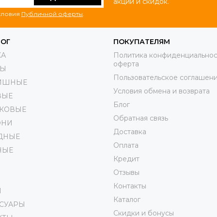
акций и скидок.
условия
Публичной оферты
.
ЛОГ
ПОКУПАТЕЛЯМ
КА
Политика конфиденциальнос
оферта
РЫ
Пользовательское соглашен
ИШНЫЕ
Условия обмена и возврата
ВЫЕ
Блог
КОВЫЕ
Обратная связь
ОНИ
Доставка
ДНЫЕ
Оплата
НЫЕ
Кредит
Отзывы
Контакты
И
Каталог
ССУАРЫ
Скидки и бонусы