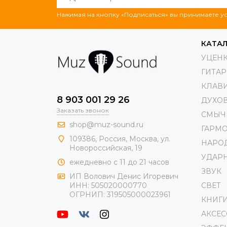
Нажимая на кнопку «Подписаться» вы принимаете 
КАТА
УЦЕН
ГИТА
КЛАВ
8 903 001 29 26
ДУХО
Заказать звонок
СМЫЧ
shop@muz-sound.ru
ГАРМ
109386
,
Россия
,
Москва
,
ул.
НАРО
Новороссийская
, 19
УДАР
ежедневно с 11 до 21 часов
ЗВУК
ИП Волович Денис Игоревич
СВЕТ
ИНН:
505020000770
ОГРНИП:
319505000023961
КНИГ
АКСЕ