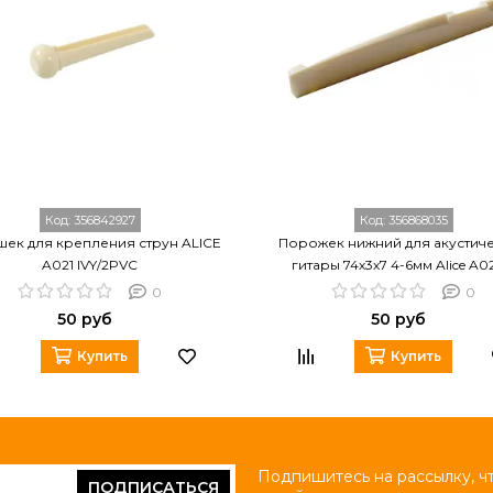
Код:
356842927
Код:
356868035
ек для крепления струн ALICE
Порожек нижний для акустич
A021 IVY/2PVC
гитары 74х3х7 4-6мм Alice A
0
0
50 руб
50 руб
Купить
Купить
Подпишитесь на рассылку, ч
ПОДПИСАТЬСЯ