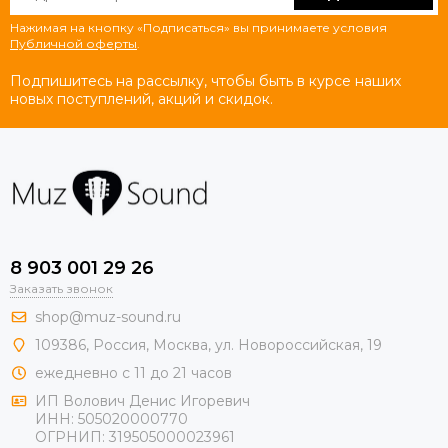
Нажимая на кнопку «Подписаться» вы принимаете условия
Публичной оферты
.
Подпишитесь на рассылку, чтобы быть в курсе наших
новых поступлений, акций и скидок.
8 903 001 29 26
Заказать звонок
shop@muz-sound.ru
109386
,
Россия
,
Москва
,
ул.
Новороссийская
, 19
ежедневно с 11 до 21 часов
ИП Волович Денис Игоревич
ИНН:
505020000770
ОГРНИП:
319505000023961