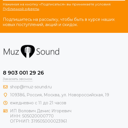
Нажимая на кнопку «Подписаться» вы принимаете условия
Публичной оферты
.
Подпишитесь на рассылку, чтобы быть в курсе наших
новых поступлений, акций и скидок.
8 903 001 29 26
Заказать звонок
shop@muz-sound.ru
109386
,
Россия
,
Москва
,
ул.
Новороссийская
, 19
ежедневно с 11 до 21 часов
ИП Волович Денис Игоревич
ИНН:
505020000770
ОГРНИП:
319505000023961