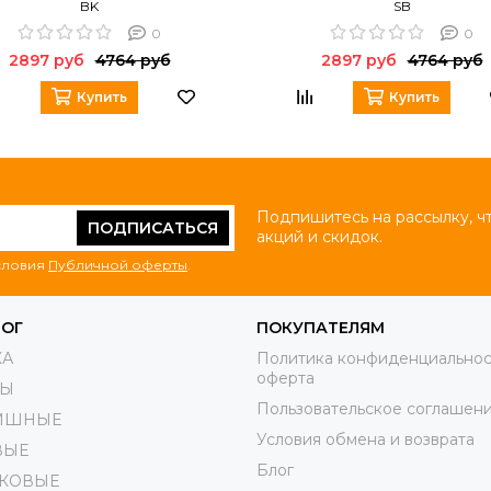
BK
SB
0
0
2897 руб
4764 руб
2897 руб
4764 руб
Купить
Купить
Подпишитесь на рассылку, ч
ПОДПИСАТЬСЯ
акций и скидок.
условия
Публичной оферты
.
ЛОГ
ПОКУПАТЕЛЯМ
КА
Политика конфиденциальнос
оферта
РЫ
Пользовательское соглашен
ИШНЫЕ
Условия обмена и возврата
ВЫЕ
Блог
КОВЫЕ