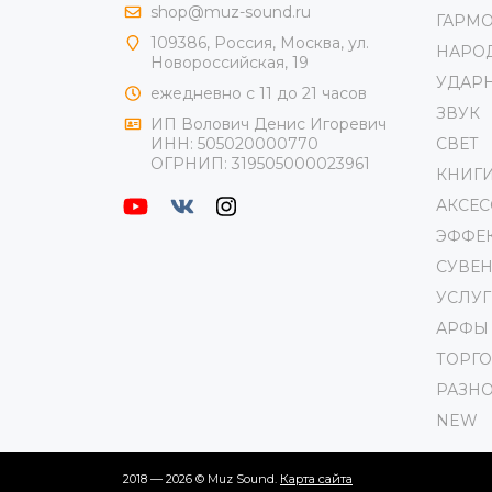
shop@muz-sound.ru
ГАРМ
109386
,
Россия
,
Москва
,
ул.
НАРО
Новороссийская
, 19
УДАР
ежедневно с 11 до 21 часов
ЗВУК
ИП Волович Денис Игоревич
СВЕТ
ИНН:
505020000770
ОГРНИП:
319505000023961
КНИГ
АКСЕ
ЭФФЕ
СУВЕ
УСЛУГ
АРФЫ
ТОРГ
РАЗН
NEW
2018 — 2026 © Muz Sound.
Карта сайта