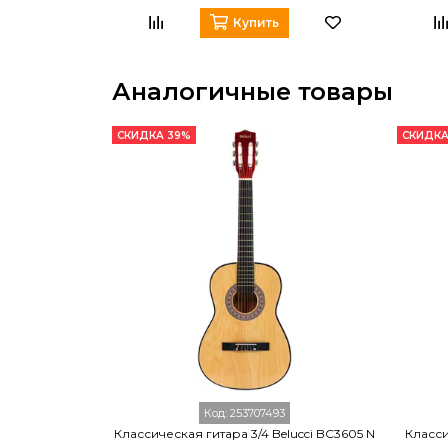
Купить
Аналогичные товары
СКИДКА 39%
СКИДКА
Код:
253707493
Классическая гитара 3/4 Belucci BC3605 N
Класси