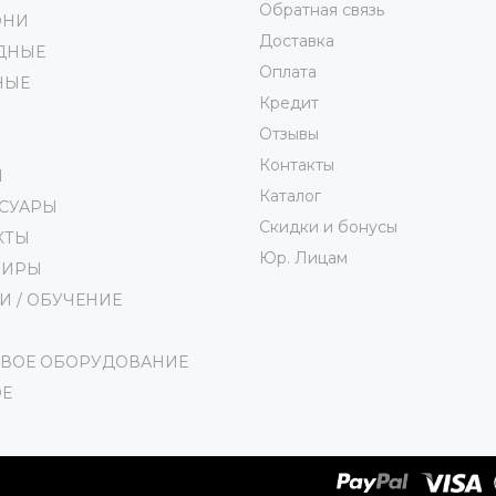
Обратная связь
ОНИ
Доставка
ДНЫЕ
Оплата
НЫЕ
Кредит
Отзывы
Контакты
И
Каталог
ССУАРЫ
Скидки и бонусы
КТЫ
Юр. Лицам
НИРЫ
И / ОБУЧЕНИЕ
ОВОЕ ОБОРУДОВАНИЕ
ОЕ