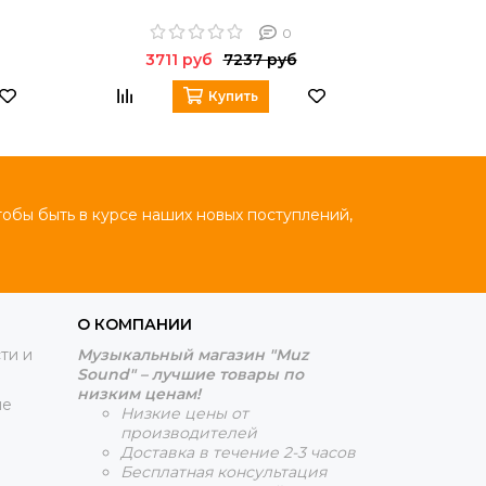
0
3711 руб
7237 руб
371
Купить
тобы быть в курсе наших новых поступлений,
О КОМПАНИИ
ти и
Музыкальный магазин "Muz
Sound" – лучшие товары по
низким ценам!
ие
Низкие цены от
производителей
Доставка в течение 2-3 часов
Бесплатная консультация