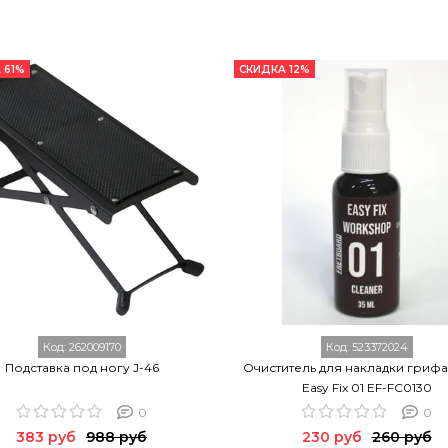
 61%
СКИДКА 12%
Код:
262009170
Код:
523372024
Подставка под ногу J-46
Очиститель для накладки грифа
Easy Fix 01 EF-FC0130
0
0
383 руб
988 руб
230 руб
260 руб