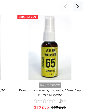
СКИДКА 25%
КОМПЛЕКТ
РАСПРОДАНО
Код:
523370367
, 30мл,
Лимонное масло для грифа, 30мл, Easy
Компле
Fix 65 EF-L06530
уменьшенно
0
270 руб
360 руб
784.