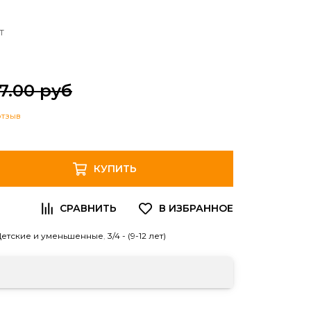
т
7.00 руб
отзыв
КУПИТЬ
Детские и уменьшенные
,
3/4 - (9-12 лет)