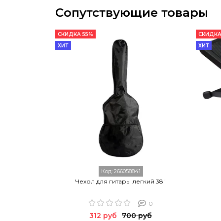
Сопутствующие товары
СКИДКА 55%
СКИДКА
ХИТ
ХИТ
Код:
266058841
Чехол для гитары легкий 38"
0
312 руб
700 руб