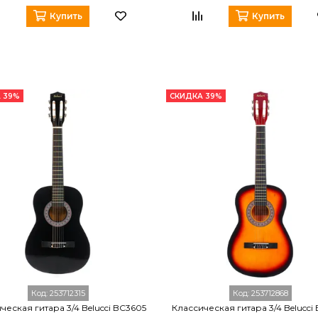
Купить
Купить
 39%
СКИДКА 39%
Код:
253712315
Код:
253712868
ческая гитара 3/4 Belucci BC3605
Классическая гитара 3/4 Belucci