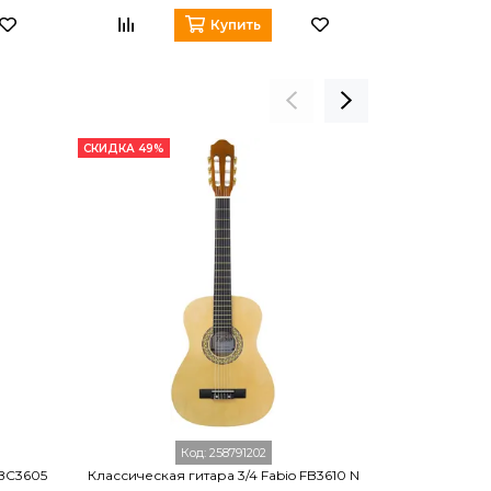
Купить
СКИДКА 49%
СКИДКА 49%
Код:
258791202
 BC3605
Классическая гитара 3/4 Fabio FB3610 N
Классическая 