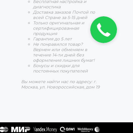
Бесплатная настройка и
диагностика
Доставка заказов Почтой по
всей Стране за 5-15 дней
Только оригинальная и
Заказать
сертифицированная
звонок!
продукция
Гарантия до 5 лет
Не понравился товар?
Вернем или обменяем в
течение 14-ти дней без
оформления лишних бумаг!
Бонусы и скидки для
постоянных покупателей
Вы можете найти нас по адресу: г.
Москва, ул. Новороссийская, дом 19