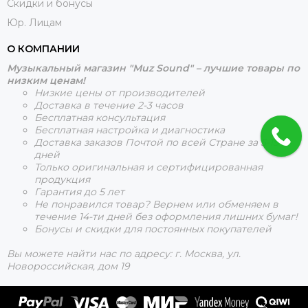
Скидки и бонусы
Юр. Лицам
О КОМПАНИИ
Музыкальный магазин "Muz Sound" – лучшие товары по
низким ценам!
Низкие цены от производителей
Доставка в течение 2-3 часов
Бесплатная консультация
Бесплатная настройка и диагностика
Доставка заказов Почтой по всей Стране за 5-15
дней
Только оригинальная и сертифицированная
продукция
Гарантия до 5 лет
Не понравился товар? Вернем или обменяем в
течение 14-ти дней без оформления лишних бумаг!
Бонусы и скидки для постоянных покупателей
Вы можете найти нас по адресу: г. Москва, ул.
Новороссийская, дом 19