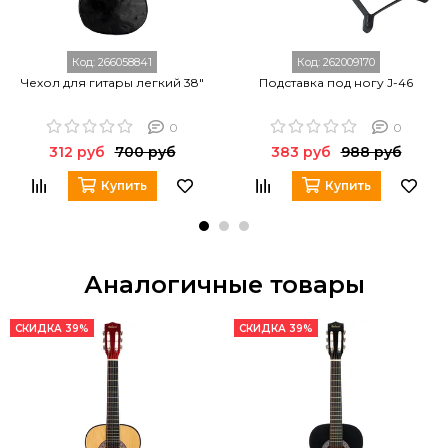
Код:
266058841
Код:
262009170
Чехол для гитары легкий 38"
Подставка под ногу J-46
0
0
312 руб
700 руб
383 руб
988 руб
Купить
Купить
Аналогичные товары
СКИДКА 39%
СКИДКА 39%