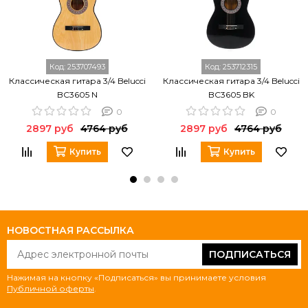
Код:
253707493
Код:
253712315
Классическая гитара 3/4 Belucci
Классическая гитара 3/4 Belucci
BC3605 N
BC3605 BK
0
0
2897 руб
4764 руб
2897 руб
4764 руб
Купить
Купить
НОВОСТНАЯ РАССЫЛКА
ПОДПИСАТЬСЯ
Нажимая на кнопку «Подписаться» вы принимаете условия
Публичной оферты
.