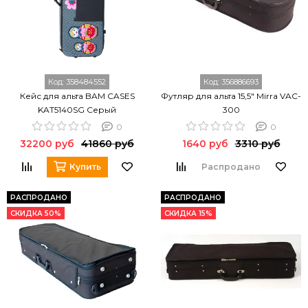
Код:
358484552
Код:
356886693
Кейс для альта BAM CASES
Футляр для альта 15,5" Mirra VAC-
KAT5140SG Серый
300
0
0
32200 руб
41860 руб
1640 руб
3310 руб
Купить
Распродано
РАСПРОДАНО
РАСПРОДАНО
СКИДКА 50%
СКИДКА 15%