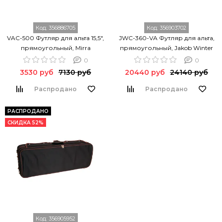
Код:
356886705
Код:
356903702
VAC-500 Футляр для альта 15,5",
JWC-360-VA Футляр для альта,
прямоугольный, Mirra
прямоугольный, Jakob Winter
0
0
3530 руб
7130 руб
20440 руб
24140 руб
Распродано
Распродано
РАСПРОДАНО
СКИДКА 52%
Код:
356905952