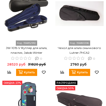
Код:
356852992
Код:
356865596
JW-1015-V Футляр для альта,
Чехол для альта смычкового
пластик, Jakob Winter
Lutner ЛЧСА2
0
0
28520 руб
31820 руб
2760 руб
Купить
Купить
СКИДКА 23%
РАСПРОДАНО
СКИДКА 50%